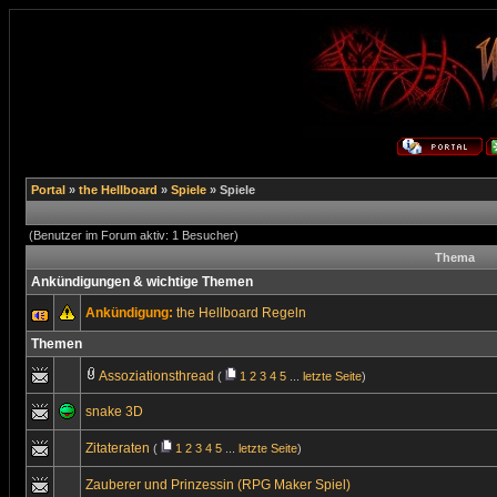
Portal
»
the Hellboard
»
Spiele
» Spiele
(Benutzer im Forum aktiv: 1 Besucher)
Thema
Ankündigungen & wichtige Themen
Ankündigung:
the Hellboard Regeln
Themen
Assoziationsthread
(
1
2
3
4
5
...
letzte Seite
)
snake 3D
Zitateraten
(
1
2
3
4
5
...
letzte Seite
)
Zauberer und Prinzessin (RPG Maker Spiel)