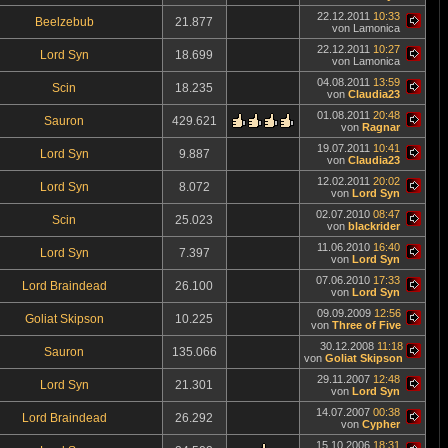
22.12.2011
10:33
Beelzebub
21.877
von Lamonica
22.12.2011
10:27
Lord Syn
18.699
von Lamonica
04.08.2011
13:59
Scin
18.235
von
Claudia23
01.08.2011
20:48
Sauron
429.621
von
Ragnar
19.07.2011
10:41
Lord Syn
9.887
von
Claudia23
12.02.2011
20:02
Lord Syn
8.072
von
Lord Syn
02.07.2010
08:47
Scin
25.023
von
blackrider
11.06.2010
16:40
Lord Syn
7.397
von
Lord Syn
07.06.2010
17:33
Lord Braindead
26.100
von
Lord Syn
09.09.2009
12:56
Goliat Skipson
10.225
von
Three of Five
30.12.2008
11:18
Sauron
135.066
von
Goliat Skipson
29.11.2007
12:48
Lord Syn
21.301
von
Lord Syn
14.07.2007
00:38
Lord Braindead
26.292
von
Cypher
15.10.2006
18:31