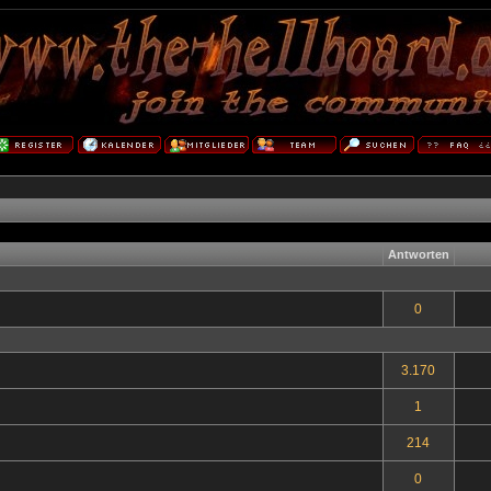
Antworten
0
3.170
1
214
0