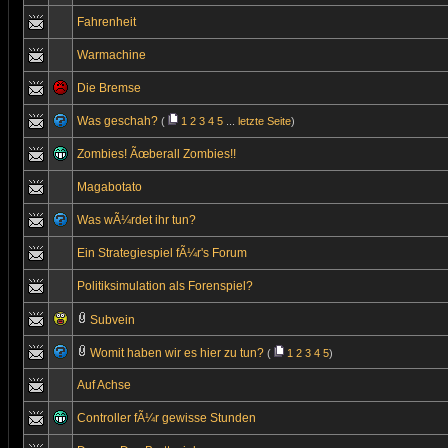
Fahrenheit
Warmachine
Die Bremse
Was geschah?
(
1
2
3
4
5
...
letzte Seite
)
Zombies! Ãœberall Zombies!!
Magabotato
Was wÃ¼rdet ihr tun?
Ein Strategiespiel fÃ¼r's Forum
Politiksimulation als Forenspiel?
Subvein
Womit haben wir es hier zu tun?
(
1
2
3
4
5
)
Auf Achse
Controller fÃ¼r gewisse Stunden