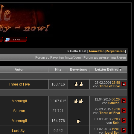
» Hallo Gast [
Anmelden
|
Registrieren
]
Forum zu Favoriten hinzufügen
|
Forum als gelesen markieren
Autor
Hits
Bewertung
Letzter Beitrag
25.02.2004
23:58
Three of Five
168.416
von
Three of Five
12.04.2015
00:26
Mormegil
1.167.015
von
Sauron
22.03.2015
19:36
Sauron
27.721
von
Three of Five
01.09.2013
22:03
Mormegil
164.776
von
Scin
01.02.2013
19:01
Lord Syn
9.542
von
Lord Syn