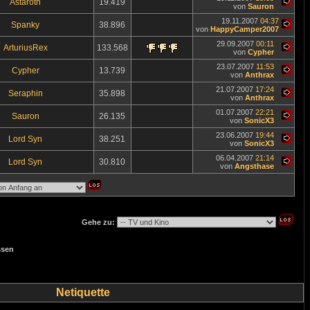
Astaroth
19.419
von
Sauron
19.11.2007
04:37
Spanky
38.896
von
HappyCamper2007
29.09.2007
00:11
ArturiusRex
133.568
von
Cypher
23.07.2007
11:53
Cypher
13.739
von
Anthrax
21.07.2007
17:24
Seraphin
35.898
von
Anthrax
01.07.2007
22:21
Sauron
26.135
von
SonicX3
23.06.2007
19:44
Lord Syn
38.251
von
SonicX3
06.04.2007
21:14
Lord Syn
30.810
von
Angsthase
Gehe zu:
ssen
Netiquette