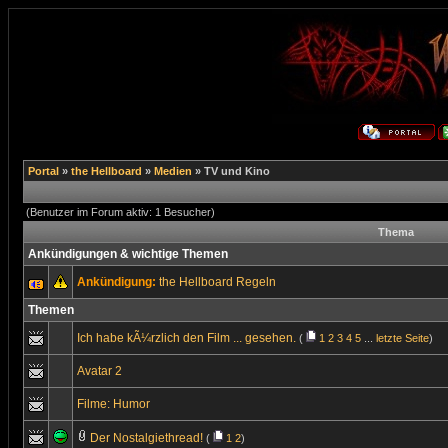
Portal
»
the Hellboard
»
Medien
» TV und Kino
(Benutzer im Forum aktiv: 1 Besucher)
Thema
Ankündigungen & wichtige Themen
Ankündigung:
the Hellboard Regeln
Themen
Ich habe kÃ¼rzlich den Film ... gesehen.
(
1
2
3
4
5
...
letzte Seite
)
Avatar 2
Filme: Humor
Der Nostalgiethread!
(
1
2
)