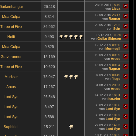
23.05.2011
18:49
Gurkenhangar
26.118
von
Lisca
12.09.2010
23:17
Mea Culpa
8.314
von
Ragnar
29.05.2010
12:02
Three of Five
86.962
von
Scin
15.12.2009
11:30
Heffi
9.493
von
Goliat Skipson
12.12.2009
09:50
Mea Culpa
9.825
von
Mormegil
19.09.2009
00:59
Graverunner
15.169
von
Arcos
13.09.2009
00:04
Three of Five
10.620
von
Ragnar
07.09.2009
00:49
Murkser
75.047
von
fliege
31.08.2009
20:37
Arcos
17.267
von
Arcos
14.12.2008
18:01
Lord Syn
26.548
von
iscariot
30.09.2008
10:06
Lord Syn
8.497
von
Lord Syn
30.09.2008
10:02
Lord Syn
8.588
von
Lord Syn
27.09.2008
14:03
Saphiriel
15.211
von
Lord Syn
19.11.2007
18:05