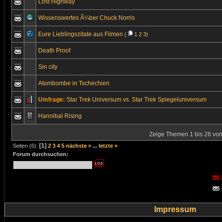
Lost Highway
Wissenswertes Ã¼ber Chuck Norris
Eure Lieblingszitate aus Filmen
(
1
2
3
)
Death Proof
Sin city
Atombombe in Tschechien
Umfrage:
Star Trek Universum vs. Star Trek Spiegeluniversum
Hannibal Rising
Zeige Themen 1 bis 26 von 
[1]
Seiten (6):
2
3
4
5
nächste »
...
letzte »
Forum durchsuchen:
Impressum