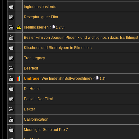
inglorious basterds
Rezeptur: guter Film
lieblingsserien
(
1
2
3
)
Bester Film von Joaquin Phoenix und wichtig noch dazu: Earthlings!
Klischees und Stereotypen in Filmen etc.
Tron Legacy
Beerfest
Umfrage:
Wie findet ihr Bollywoodfilme?
(
1
2
)
Dr. House
Postal - Der Film!
Dexter
Californication
Moonlight- Serie auf Pro 7