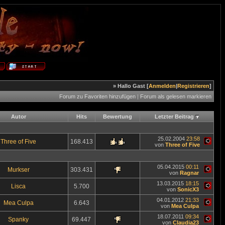
» Hallo Gast [
Anmelden
|
Registrieren
]
Forum zu Favoriten hinzufügen
|
Forum als gelesen markieren
Autor
Hits
Bewertung
Letzter Beitrag
25.02.2004
23:58
Three of Five
168.413
von
Three of Five
05.04.2015
00:11
Murkser
303.431
von
Ragnar
13.03.2015
18:15
Lisca
5.700
von
SonicX3
04.01.2012
21:33
Mea Culpa
6.643
von
Mea Culpa
18.07.2011
09:34
Spanky
69.447
von
Claudia23