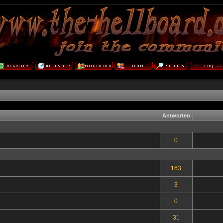
Antworten
0
163
3
0
31