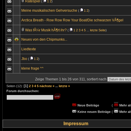
Ratespiel
(
1
2
)
Meine musikalischen Gehversuche
(
1
2
)
Arctica Breath - Row Row Row Your Boat/Die schwarzen VÃ¶gel
Was fÃ¼r Musik hÃ¶rt ihr?
(
1
2
3
4
5
...
letzte Seite
)
Neues von den Chipmunks...
Liedtexte
Jbo
(
1
2
)
klene frage ^^
Zeige Themen 1 bis 26 von 311, sortiert nach
[1]
Seiten (12):
2
3
4
5
nächste »
...
letzte »
Forum durchsuchen:
Neue Beiträge
(
Mehr al
Keine neuen Beiträge
(
Mehr al
Impressum