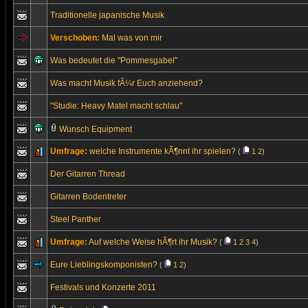
Traditionelle japanische Musik
Verschoben:
Mal was von mir
Was bedeutet die "Pommesgabel"
Was macht Musik fÃ¼r Euch anziehend?
"Studie: Heavy Matel macht schlau"
Wunsch Equipment
Umfrage:
welche Instrumente kÃ¶nnt ihr spielen?
(
1
2
)
Der Gitarren Thread
Gitarren Bodentreter
Steel Panther
Umfrage:
Auf welche Weise hÃ¶rt ihr Musik?
(
1
2
3
4
)
Eure Lieblingskomponisten?
(
1
2
)
Festivals und Konzerte 2011