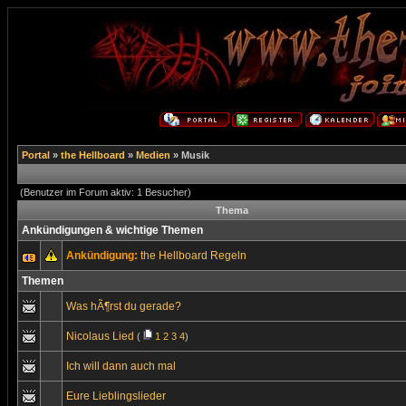
Portal
»
the Hellboard
»
Medien
» Musik
(Benutzer im Forum aktiv: 1 Besucher)
Thema
Ankündigungen & wichtige Themen
Ankündigung:
the Hellboard Regeln
Themen
Was hÃ¶rst du gerade?
Nicolaus Lied
(
1
2
3
4
)
Ich will dann auch mal
Eure Lieblingslieder