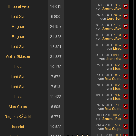
15.10.2011
14:50
Three of Five
16.011
von
ArturiusRex
25.06.2011
20:57
Lord Syn
6.800
von
Lord Syn
01.06.2011
21:56
Ragnar
26.957
von
ArturiusRex
01.06.2011
21:34
Ragnar
21.828
von
ArturiusRex
01.06.2011
10:52
Lord Syn
12.351
von
Lisca
31.05.2011
09:13
Goliat Skipson
31.887
von
abendrise
25.05.2011
16:23
Lisca
10.175
von
Lisca
23.05.2011
18:55
Lord Syn
7.672
von
Mea Culpa
20.05.2011
10:20
Lord Syn
7.613
von
Lisca
09.05.2011
19:49
Lisca
11.422
von
Lisca
26.02.2011
17:13
Mea Culpa
6.805
von
Mea Culpa
30.11.2010
00:20
Regens KÃ¼chl
6.774
von
ArturiusRex
24.04.2010
15:35
iscariot
10.588
von
Mea Culpa
13.01.2010
10:09