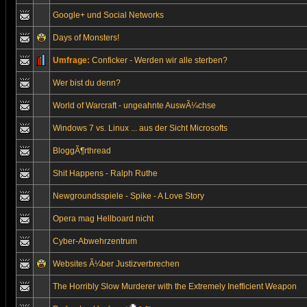
Google+ und Social Networks
Days of Monsters!
Umfrage:
Conficker - Werden wir alle sterben?
Wer bist du denn?
World of Warcraft - ungeahnte AuswÃ¼chse
Windows 7 vs. Linux ... aus der Sicht Microsofts
BloggÃ¶rthread
Shit Happens - Ralph Ruthe
Newgroundsspiele - Spike - A Love Story
Opera mag Hellboard nicht
Cyber-Abwehrzentrum
Websites Ã¼ber Justizverbrechen
The Horribly Slow Murderer with the Extremely Inefficient Weapon