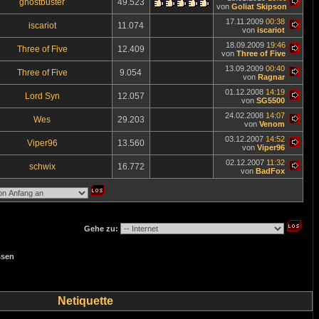
ghostbuster
49.523
von
Goliat Skipson
17.11.2009
00:38
iscariot
11.074
von
iscariot
18.09.2009
19:46
Three of Five
12.409
von
Three of Five
13.09.2009
00:40
Three of Five
9.054
von
Ragnar
01.12.2008
14:19
Lord Syn
12.057
von
SG5500
24.02.2008
14:07
Wes
29.203
von
Venom
03.12.2007
14:52
Viper96
13.560
von
Viper96
02.12.2007
11:32
schwix
16.772
von
BadFox
Gehe zu:
ssen
Netiquette