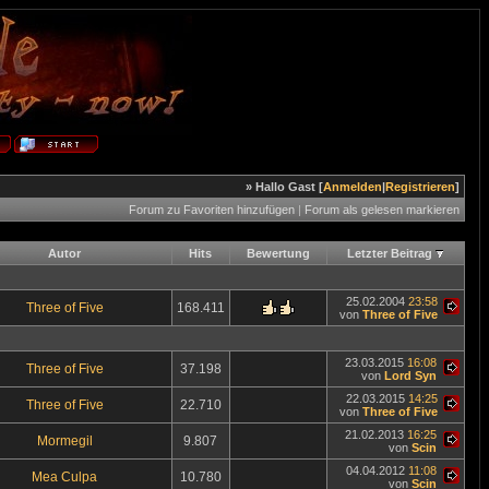
» Hallo Gast [
Anmelden
|
Registrieren
]
Forum zu Favoriten hinzufügen
|
Forum als gelesen markieren
Autor
Hits
Bewertung
Letzter Beitrag
25.02.2004
23:58
Three of Five
168.411
von
Three of Five
23.03.2015
16:08
Three of Five
37.198
von
Lord Syn
22.03.2015
14:25
Three of Five
22.710
von
Three of Five
21.02.2013
16:25
Mormegil
9.807
von
Scin
04.04.2012
11:08
Mea Culpa
10.780
von
Scin