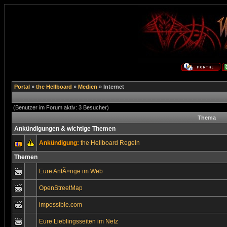
Portal
»
the Hellboard
»
Medien
» Internet
(Benutzer im Forum aktiv: 3 Besucher)
Thema
Ankündigungen & wichtige Themen
Ankündigung:
the Hellboard Regeln
Themen
Eure AnfÃ¤nge im Web
OpenStreetMap
impossible.com
Eure Lieblingsseiten im Netz