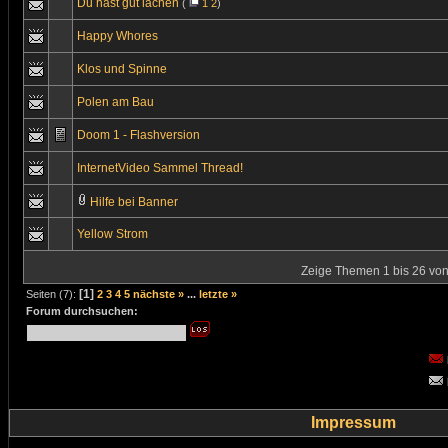
Du hast gut lachen
(
1
2
)
Happy Whores
Klos und Spinne
Polen am Bau
Doom 1 - Flashversion
InternetVideo Sammel Thread!
Hilfe bei Banner
Yellow Strom
Zeige Themen 1 bis 26 von 
[1]
Seiten (7):
2
3
4
5
nächste »
...
letzte »
Forum durchsuchen:
Impressum