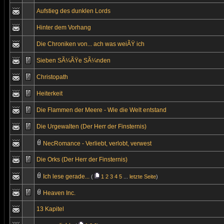
Aufstieg des dunklen Lords
Hinter dem Vorhang
Die Chroniken von... ach was weiÃŸ ich
Sieben SÃ¼ÃŸe SÃ¼nden
Christopath
Heiterkeit
Die Flammen der Meere - Wie die Welt entstand
Die Urgewalten (Der Herr der Finsternis)
NecRomance - Verliebt, verlobt, verwest
Die Orks (Der Herr der Finsternis)
Ich lese gerade...
(
1
2
3
4
5
...
letzte Seite
)
Heaven Inc.
13 Kapitel