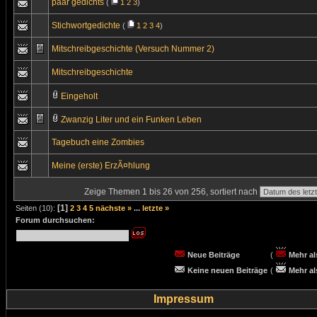
paar gedichts
(
1
2
3
)
Stichwortgedichte
(
1
2
3
4
)
Mitschreibgeschichte (Versuch Nummer 2)
Mitschreibgeschichte
Eingeholt
Zwanzig Liter und ein Funken Leben
Tagebuch eine Zombies
Meine (erste) ErzÃ¤hlung
Zeige Themen 1 bis 26 von 256, sortiert nach
[1]
Seiten (10):
2
3
4
5
nächste »
...
letzte »
Forum durchsuchen:
Neue Beiträge
(
Mehr al
Keine neuen Beiträge
(
Mehr al
Impressum