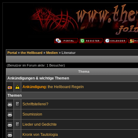
Portal
»
the Hellboard
»
Medien
» Literatur
(Benutzer im Forum aktiv: 1 Besucher)
Thema
Ankündigungen & wichtige Themen
Ankündigung:
the Hellboard Regeln
Themen
Schriftstellerei?
Soumission
Lieder und Gedichte
Kronk von Tautologia