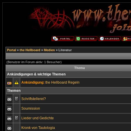
Portal
»
the Hellboard
»
Medien
» Literatur
(Benutzer im Forum aktiv: 1 Besucher)
Thema
Ankündigungen & wichtige Themen
Ankündigung:
the Hellboard Regeln
Themen
Schriftstellerei?
Soumission
Lieder und Gedichte
Kronk von Tautologia