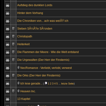
Aufstieg des dunklen Lords
Hinter dem Vorhang
Die Chroniken von... ach was weiÃŸ ich
Sieben SÃ¼ÃŸe SÃ¼nden
Christopath
Heiterkeit
Die Flammen der Meere - Wie die Welt entstand
Die Urgewalten (Der Herr der Finsternis)
NecRomance - Verliebt, verlobt, verwest
Die Orks (Der Herr der Finsternis)
Ich lese gerade...
(
1
2
3
4
5
...
letzte Seite
)
Heaven Inc.
13 Kapitel