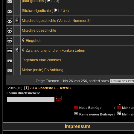
paar gedichts
(
1
2
3
)
Stichwortgedichte
(
1
2
3
4
)
Mitschreibgeschichte (Versuch Nummer 2)
Mitschreibgeschichte
Eingeholt
Zwanzig Liter und ein Funken Leben
Tagebuch eine Zombies
Meine (erste) ErzÃ¤hlung
Zeige Themen 1 bis 26 von 256, sortiert nach
[1]
Seiten (10):
2
3
4
5
nächste »
...
letzte »
Forum durchsuchen:
Neue Beiträge
(
Mehr al
Keine neuen Beiträge
(
Mehr al
Impressum