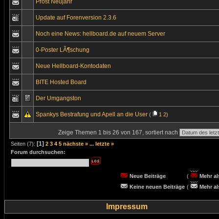
Prost Neujahr
Update auf Forenversion 2.3.6
Noch eine News: hellboard.de auf neuem Server
0-Poster LÃ¶schung
Neue Hellboard-Kontodaten
BITE Hosted Board
Der Umgangston
Spankys Bestrafung und Apell an die User
(
1
2
)
Zeige Themen 1 bis 26 von 167, sortiert nach
[1]
Seiten (7):
2
3
4
5
nächste »
...
letzte »
Forum durchsuchen:
Neue Beiträge
(
Mehr al
Keine neuen Beiträge
(
Mehr al
Impressum