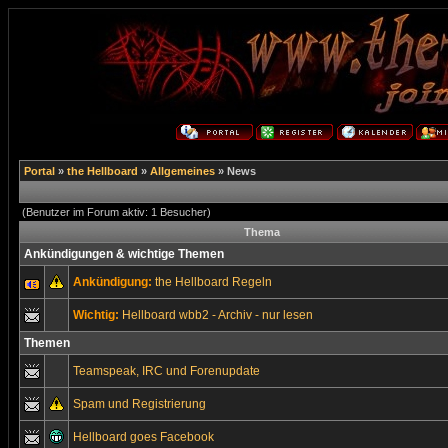
Portal
»
the Hellboard
»
Allgemeines
» News
(Benutzer im Forum aktiv: 1 Besucher)
Thema
Ankündigungen & wichtige Themen
Ankündigung:
the Hellboard Regeln
Wichtig:
Hellboard wbb2 - Archiv - nur lesen
Themen
Teamspeak, IRC und Forenupdate
Spam und Registrierung
Hellboard goes Facebook