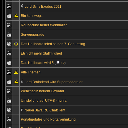
Lord Syns Exodus 2011
Bin kurz weg...
Roundcube neuer Webmailer
Serverupgrade
Das Hellboard feiert seinen 7. Geburtstag
Eti nicht mehr Staffmitglied
Das Hellboard wird 5
(
1
2
)
Alte Themen
Lord Braindead wird Supermoderator
Webchat in neuem Gewand
Umstellung auf UTF-8 - nunja
Neuer JavaIRC Chatclient
Portalupdates und Portalverlinkung