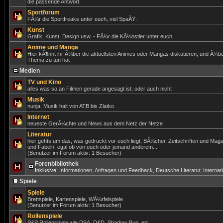
die passende Antwort.
Sportforum
FÃ¼r die Sportfreaks unter euch, viel SpaÃŸ.
Kunst
Grafik, Kunst, Design usw. - FÃ¼r die KÃ¼nstler unter euch.
Anime und Manga
Hier kÃ¶nnt ihr Ã¼ber die aktuellsten Animes oder Mangas diskutieren, und Ã¼be
Thema zu tun hat
Medien
TV und Kino
alles was so an Filmen gerade angesagt ist, oder auch nicht
Musik
nunja, Musik halt von ATB bis Zlatko
Internet
neueste GerÃ¼chte und News aus dem Netz der Netze
Literatur
hier gehts um das, was gedruckt vor euch liegt, BÃ¼cher, Zeitschriften und Mag
und Fabeln, egal ob von euch oder jemand anderem...
(Benutzer im Forum aktiv: 1 Besucher)
Forenbibliothek
Inklusive:
Informationen, Anfragen und Feedback
,
Deutsche Literatur
,
Internat
Spiele
Spiele
Brettspiele, Kartenspiele, WÃ¼rfelspiele
(Benutzer im Forum aktiv: 1 Besucher)
Rollenspiele
P&P Rollenspiele wie DSA, D&D, Shadow Run, etc