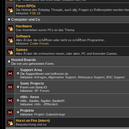
Foren RPGs
Die Heimat des Roleplay Threads, auch allg. Fragen zu Rollenspielen werden hier
Inklusive:
FSK 18
Computer und Co
Hardware
Das Innenleben eures PCs ist das Thema.
Software
Alles Ã¼ber die schÃ¶nen oder nicht so schÃ¶nen Programme...
Inklusive:
Coder Forum
Games
Alles Ã¼ber die schmucken neuen, oder alten, PC und Konsolen Games.
Hosted Boards
Die von uns gehosteten Foren.
Support Area
Die Supportforen von
hellhoster.de
Inklusive:
Anfragen
,
Allgemeiner Support
,
Webspace Support
,
BNC Support
Sonic Projects
Foren von SonicX3
Inklusive:
SP: Forum
nWo - foren
nWo...Saufen, Saufen, Saufen!!!
Inklusive:
nWo - Ã¶ffentlich
Projekte
Inklusive:
Projekt: Galaxiskriege
Horst on Fire (intern)
Bequatschung und so