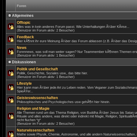
Foren
Allgemeines
Offtopic
Alles was in kein anderes Forum passt. Wie Unterhaltungen Ã¼ber KÃ¤se...
(Benutzer im Forum aktiv: 2 Besucher)
Feedback
Hier kÃ¶nnt ihr eure Meinung Ã¼ber das Forum ablassen (z.B. Ã¼ber das Design)
News
Forennews, was soll man weiter sagen? Nur Teammember kÃ¶nnen Themen erst
(Benutzer im Forum aktiv: 1 Besucher)
Diskussionen
Politik und Gesellschaft
Politik, Geschichte, Soziales usw., das bitte hier.
(Benutzer im Forum aktiv: 1 Besucher)
Lifestyle
Hier kann man Ã¼ber jede Art zu Leben reden. Vom Veganer zum Sozialschmar
SpieÃŸer...
Geisteswissenschaften
Philosophisches und Psychologisches usw gehÃ¶rt hier hinein.
Religion und Magie
Alle Themen rund um das Thema Religion, von Buddha Ã¼ber Jesus bis Satan un
Rituale und alles andere, was direkt oder indirekt mit Magie, Religion, SpiritualitÃ¤
nicht fluchen *g*
(Benutzer im Forum aktiv: 2 Besucher)
Naturwissenschaften
Mathe sowie Physik, Chemie, Astronomie, und alle andern Naturwissenschaften,