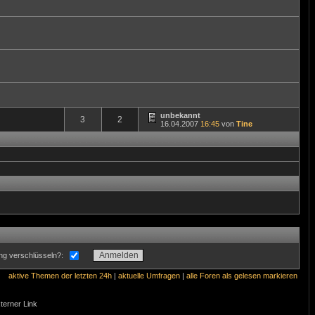
unbekannt
3
2
16.04.2007
16:45
von
Tine
ng verschlüsseln?:
aktive Themen der letzten 24h
|
aktuelle Umfragen
|
alle Foren als gelesen markieren
xterner Link