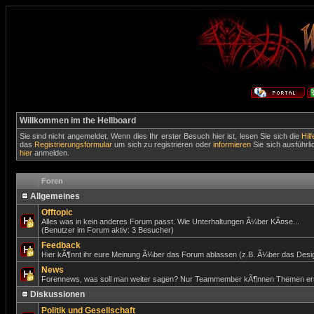
Willkommen im the Hellboard
Sie sind nicht angemeldet. Wenn dies Ihr erster Besuch hier ist, lesen Sie sich die
Hil
das
Registrierungsformular
um sich zu registrieren oder
informieren
Sie sich ausführli
hier
anmelden.
Foren
Allgemeines
Offtopic
Alles was in kein anderes Forum passt. Wie Unterhaltungen Ã¼ber KÃ¤se...
(Benutzer im Forum aktiv: 3 Besucher)
Feedback
Hier kÃ¶nnt ihr eure Meinung Ã¼ber das Forum ablassen (z.B. Ã¼ber das Design
News
Forennews, was soll man weiter sagen? Nur Teammember kÃ¶nnen Themen ers
Diskussionen
Politik und Gesellschaft