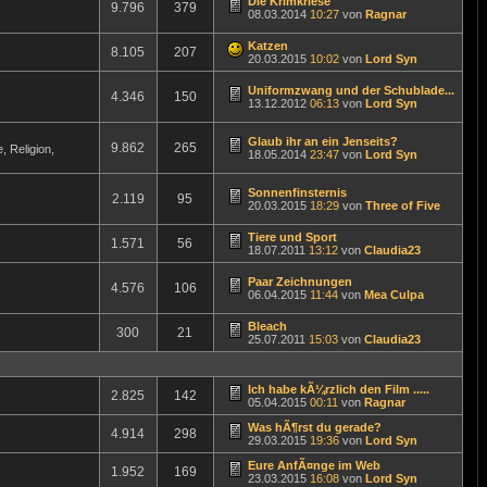
Die Krimkriese
9.796
379
08.03.2014
10:27
von
Ragnar
Katzen
8.105
207
20.03.2015
10:02
von
Lord Syn
Uniformzwang und der Schublade...
4.346
150
13.12.2012
06:13
von
Lord Syn
Glaub ihr an ein Jenseits?
9.862
265
 Religion,
18.05.2014
23:47
von
Lord Syn
Sonnenfinsternis
2.119
95
20.03.2015
18:29
von
Three of Five
Tiere und Sport
1.571
56
18.07.2011
13:12
von
Claudia23
Paar Zeichnungen
4.576
106
06.04.2015
11:44
von
Mea Culpa
Bleach
300
21
25.07.2011
15:03
von
Claudia23
Ich habe kÃ¼rzlich den Film .....
2.825
142
05.04.2015
00:11
von
Ragnar
Was hÃ¶rst du gerade?
4.914
298
29.03.2015
19:36
von
Lord Syn
Eure AnfÃ¤nge im Web
1.952
169
23.03.2015
16:08
von
Lord Syn