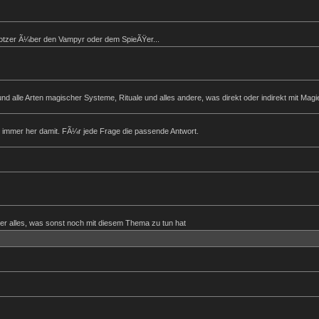
otzer Ã¼ber den Vampyr oder dem SpieÃŸer...
lle Arten magischer Systeme, Rituale und alles andere, was direkt oder indirekt mit Magie,
 immer her damit. FÃ¼r jede Frage die passende Antwort.
er alles, was sonst noch mit diesem Thema zu tun hat