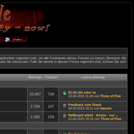
außerdem registriert sein, um alle Funktionen dieses Forums zu nutzen. Benutzen Sie
 Sie interessiert. Falls Sie bereits in diesem Forum registriert sind, können Sie sich
Beiträge
Themen
Letzter Beitrag
01:42 Uhr oder so
33.987
738
12.04.2015
11:46
von
Three of Five
Feedback zum Staub
2.799
147
18.03.2015
18:11
von
Sauron
Hellboard wbb2 - Archiv - nur ...
2.385
159
12.04.2015
18:16
von
Three of Five