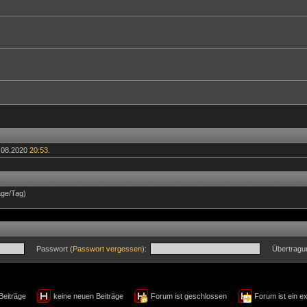
.08.2020
20:53
.
äge/Tag)
Passwort (
Passwort vergessen
):
Übertragu
 Beiträge
keine neuen Beiträge
Forum ist geschlossen
Forum ist ein e