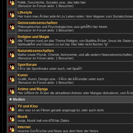
Politik, Geschichte, Soziales usw., das bitte hier.
(Benutzer im Forum aktiv: 1 Besucher)
Lifestyle
Hier kann man Ã¼ber jede Art zu Leben reden. Vom Veganer zum Sozialschmar
Geisteswissenschaften
Philosophisches und Psychologisches usw gehÃ¶rt hier hinein.
(Benutzer im Forum aktiv: 1 Besucher)
Religion und Magie
Alle Themen rund um das Thema Religion, von Buddha Ã¼ber Jesus bis Satan und a
SpiritualitÃ¤t und Glauben zu tun hat. Hier bitte nicht fluchen *g*
Naturwissenschaften
Mathe sowie Physik, Chemie, Astronomie, und alle andern Naturwissenschaften,
(Benutzer im Forum aktiv: 1 Besucher)
Sportforum
FÃ¼r die Sportfreaks unter euch, viel SpaÃŸ.
Kunst
Grafik, Kunst, Design usw. - FÃ¼r die KÃ¼nstler unter euch.
(Benutzer im Forum aktiv: 1 Besucher)
Anime und Manga
Hier kÃ¶nnt ihr Ã¼ber die aktuellsten Animes oder Mangas diskutieren, und Ã¼b
Medien
TV und Kino
alles was so an Filmen gerade angesagt ist, oder auch nicht
Musik
nunja, Musik halt von ATB bis Zlatko
Internet
neueste GerÃ¼chte und News aus dem Netz der Netze