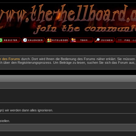
fe des Forums
durch. Dort wird Ihnen die Bedienung des Forums näher erklärt. Sie müssen 
ch über den Registrierungsprozess. Um Beiträge zu lesen, suchen Sie sich das Forum aus, das
) wir werden dann alles ignorieren.
tellen.