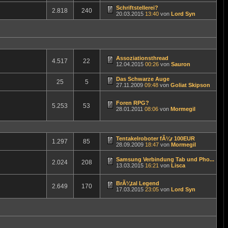
Schriftstellerei?
2.818
240
20.03.2015
13:40
von
Lord Syn
Assoziationsthread
4.517
22
12.04.2015
00:26
von
Sauron
Das Schwarze Auge
25
5
27.11.2009
09:48
von
Goliat Skipson
Foren RPG?
5.253
53
28.01.2011
08:06
von
Mormegil
Tentakelroboter fÃ¼r 100EUR
1.297
85
28.09.2009
18:47
von
Mormegil
Samsung Verbindung Tab und Pho...
2.024
208
13.03.2015
16:21
von
Lisca
BrÃ¼tal Legend
2.649
170
17.03.2015
23:05
von
Lord Syn