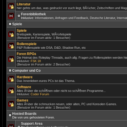
Literatur
hier gehts um das, was gedruckt vor euch liegt, BÃ¼cher, Zeitschriften und Ma
Forenbibliothek
Inklusive:
Informationen, Anfragen und Feedback
,
Deutsche Literatur
,
Internat
Spiele
Spiele
Brettspiele, Kartenspiele, WÃ¼rfelspiele
(Benutzer im Forum aktiv: 1 Besucher)
Rollenspiele
P&P Rollenspiele wie DSA, D&D, Shadow Run, etc
Foren RPGs
Die Heimat des Roleplay Threads, auch allg. Fragen zu Rollenspielen werden hie
Inklusive:
FSK 18
(Benutzer im Forum aktiv: 2 Besucher)
Computer und Co
Hardware
Das Innenleben eures PCs ist das Thema.
Software
Alles Ã¼ber die schÃ¶nen oder nicht so schÃ¶nen Programme...
Inklusive:
Coder Forum
Games
Alles Ã¼ber die schmucken neuen, oder alten, PC und Konsolen Games.
(Benutzer im Forum aktiv: 1 Besucher)
Hosted Boards
Die von uns gehosteten Foren.
Support Area