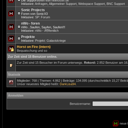
Die Supportforen von
hellhoster.de
Inklusive:
Anfragen
,
Allgemeiner Support
,
Webspace Support
,
BNC Support
Sonic Projects
Foren von SonicX3
Inklusive:
SP: Forum
nWo - foren
nWo...Saufen, Saufen, Saufen!!!
Inklusive:
nWo - Ã¶ffentlich
Projekte
Inklusive:
Projekt: Galaxiskriege
Horst on Fire (intern)
Bequatschung und so
Zur Zeit sind 15 Benutzer online.
Zur Zeit sind 15 Besucher im Forum unterwegs.
Rekord:
2.852 Benutzer am 16
Statistik
Mitglieder: 768 | Themen: 4.862 | Beiträge: 134.095 (durchschnittlich 15,27 Beitr
Unser neuestes Mitglied heißt:
DarkLisa94
.
Anmelden
Benutzername:
neue