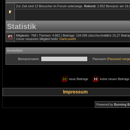
Zur Zeit sind 13 Besucher im Forum unterwegs.
Rekord:
2.852 Benutzer am 16
Statistik
Mitglieder: 768 | Themen: 4.862 | Beiträge: 134.095 (durchschnittlich 15,27 Beitr
Unser neuestes Mitglied heißt:
DarkLisa94
.
Anmelden
Benutzername:
Passwort (
Passwort verg
neue Beiträge
keine neuen Beiträ
Impressum
Powered by
Burning B