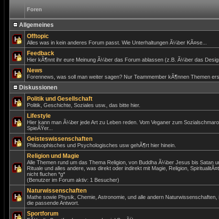
Foren
Allgemeines
Offtopic
Alles was in kein anderes Forum passt. Wie Unterhaltungen Ã¼ber KÃ¤se...
Feedback
Hier kÃ¶nnt ihr eure Meinung Ã¼ber das Forum ablassen (z.B. Ã¼ber das Design)
News
Forennews, was soll man weiter sagen? Nur Teammember kÃ¶nnen Themen erst
Diskussionen
Politik und Gesellschaft
Politik, Geschichte, Soziales usw., das bitte hier.
Lifestyle
Hier kann man Ã¼ber jede Art zu Leben reden. Vom Veganer zum Sozialschmar
SpieÃŸer...
Geisteswissenschaften
Philosophisches und Psychologisches usw gehÃ¶rt hier hinein.
Religion und Magie
Alle Themen rund um das Thema Religion, von Buddha Ã¼ber Jesus bis Satan un
Rituale und alles andere, was direkt oder indirekt mit Magie, Religion, SpiritualitÃ¤
nicht fluchen *g*
(Benutzer im Forum aktiv: 1 Besucher)
Naturwissenschaften
Mathe sowie Physik, Chemie, Astronomie, und alle andern Naturwissenschaften,
die passende Antwort.
Sportforum