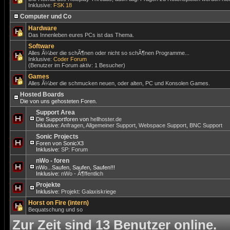
Inklusive:
FSK 18
Computer und Co
Hardware
Das Innenleben eures PCs ist das Thema.
Software
Alles Ã¼ber die schÃ¶nen oder nicht so schÃ¶nen Programme...
Inklusive:
Coder Forum
(Benutzer im Forum aktiv: 1 Besucher)
Games
Alles Ã¼ber die schmucken neuen, oder alten, PC und Konsolen Games.
Hosted Boards
Die von uns gehosteten Foren.
Support Area
Die Supportforen von
hellhoster.de
Inklusive:
Anfragen
,
Allgemeiner Support
,
Webspace Support
,
BNC Support
Sonic Projects
Foren von SonicX3
Inklusive:
SP: Forum
nWo - foren
nWo...Saufen, Saufen, Saufen!!!
Inklusive:
nWo - Ã¶ffentlich
Projekte
Inklusive:
Projekt: Galaxiskriege
Horst on Fire (intern)
Bequatschung und so
Zur Zeit sind 13 Benutzer online.