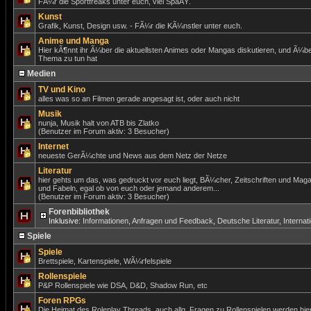
FÃ¼r die Sportfreaks unter euch, viel SpaÃŸ.
Kunst
Grafik, Kunst, Design usw. - FÃ¼r die KÃ¼nstler unter euch.
Anime und Manga
Hier kÃ¶nnt ihr Ã¼ber die aktuellsten Animes oder Mangas diskutieren, und Ã¼be
Thema zu tun hat
Medien
TV und Kino
alles was so an Filmen gerade angesagt ist, oder auch nicht
Musik
nunja, Musik halt von ATB bis Zlatko
(Benutzer im Forum aktiv: 3 Besucher)
Internet
neueste GerÃ¼chte und News aus dem Netz der Netze
Literatur
hier gehts um das, was gedruckt vor euch liegt, BÃ¼cher, Zeitschriften und Mag
und Fabeln, egal ob von euch oder jemand anderem...
(Benutzer im Forum aktiv: 3 Besucher)
Forenbibliothek
Inklusive:
Informationen, Anfragen und Feedback
,
Deutsche Literatur
,
Internat
Spiele
Spiele
Brettspiele, Kartenspiele, WÃ¼rfelspiele
Rollenspiele
P&P Rollenspiele wie DSA, D&D, Shadow Run, etc
Foren RPGs
Die Heimat des Roleplay Threads, auch allg. Fragen zu Rollenspielen werden hier