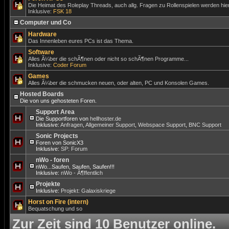
Die Heimat des Roleplay Threads, auch allg. Fragen zu Rollenspielen werden hier
Inklusive:
FSK 18
Computer und Co
Hardware
Das Innenleben eures PCs ist das Thema.
Software
Alles Ã¼ber die schÃ¶nen oder nicht so schÃ¶nen Programme...
Inklusive:
Coder Forum
Games
Alles Ã¼ber die schmucken neuen, oder alten, PC und Konsolen Games.
Hosted Boards
Die von uns gehosteten Foren.
Support Area
Die Supportforen von
hellhoster.de
Inklusive:
Anfragen
,
Allgemeiner Support
,
Webspace Support
,
BNC Support
Sonic Projects
Foren von SonicX3
Inklusive:
SP: Forum
nWo - foren
nWo...Saufen, Saufen, Saufen!!!
Inklusive:
nWo - Ã¶ffentlich
Projekte
Inklusive:
Projekt: Galaxiskriege
Horst on Fire (intern)
Bequatschung und so
Zur Zeit sind 10 Benutzer online.