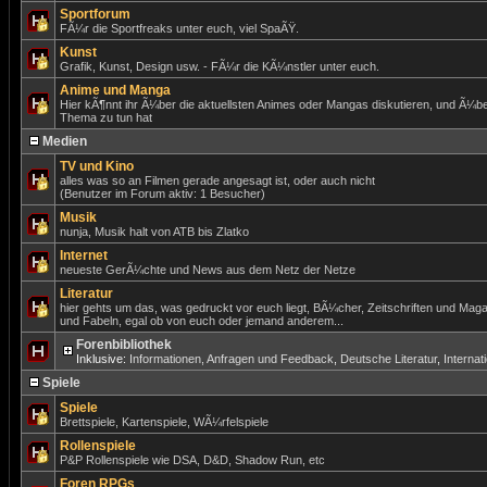
Sportforum
FÃ¼r die Sportfreaks unter euch, viel SpaÃŸ.
Kunst
Grafik, Kunst, Design usw. - FÃ¼r die KÃ¼nstler unter euch.
Anime und Manga
Hier kÃ¶nnt ihr Ã¼ber die aktuellsten Animes oder Mangas diskutieren, und Ã¼be
Thema zu tun hat
Medien
TV und Kino
alles was so an Filmen gerade angesagt ist, oder auch nicht
(Benutzer im Forum aktiv: 1 Besucher)
Musik
nunja, Musik halt von ATB bis Zlatko
Internet
neueste GerÃ¼chte und News aus dem Netz der Netze
Literatur
hier gehts um das, was gedruckt vor euch liegt, BÃ¼cher, Zeitschriften und Mag
und Fabeln, egal ob von euch oder jemand anderem...
Forenbibliothek
Inklusive:
Informationen, Anfragen und Feedback
,
Deutsche Literatur
,
Internat
Spiele
Spiele
Brettspiele, Kartenspiele, WÃ¼rfelspiele
Rollenspiele
P&P Rollenspiele wie DSA, D&D, Shadow Run, etc
Foren RPGs