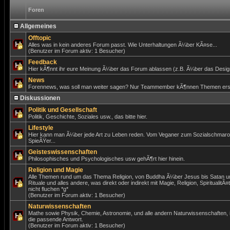
Foren
Allgemeines
Offtopic
Alles was in kein anderes Forum passt. Wie Unterhaltungen Ã¼ber KÃ¤se...
(Benutzer im Forum aktiv: 1 Besucher)
Feedback
Hier kÃ¶nnt ihr eure Meinung Ã¼ber das Forum ablassen (z.B. Ã¼ber das Design)
News
Forennews, was soll man weiter sagen? Nur Teammember kÃ¶nnen Themen erst
Diskussionen
Politik und Gesellschaft
Politik, Geschichte, Soziales usw., das bitte hier.
Lifestyle
Hier kann man Ã¼ber jede Art zu Leben reden. Vom Veganer zum Sozialschmar
SpieÃŸer...
Geisteswissenschaften
Philosophisches und Psychologisches usw gehÃ¶rt hier hinein.
Religion und Magie
Alle Themen rund um das Thema Religion, von Buddha Ã¼ber Jesus bis Satan un
Rituale und alles andere, was direkt oder indirekt mit Magie, Religion, SpiritualitÃ¤
nicht fluchen *g*
(Benutzer im Forum aktiv: 1 Besucher)
Naturwissenschaften
Mathe sowie Physik, Chemie, Astronomie, und alle andern Naturwissenschaften,
die passende Antwort.
(Benutzer im Forum aktiv: 1 Besucher)