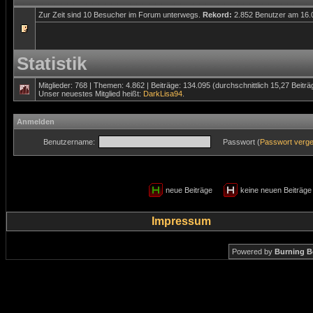
Zur Zeit sind 10 Besucher im Forum unterwegs.
Rekord:
2.852 Benutzer am 16
Statistik
Mitglieder: 768 | Themen: 4.862 | Beiträge: 134.095 (durchschnittlich 15,27 Beitr
Unser neuestes Mitglied heißt:
DarkLisa94
.
Anmelden
Benutzername:
Passwort (
Passwort verg
neue Beiträge
keine neuen Beiträ
Impressum
Powered by
Burning B