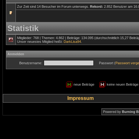
Zur Zeit sind 14 Besucher im Forum unterwegs.
Rekord:
2.852 Benutzer am 16
Statistik
Mitglieder: 768 | Themen: 4.862 | Beiträge: 134.095 (durchschnittlich 15,27 Beitr
Unser neuestes Mitglied heißt:
DarkLisa94
.
Anmelden
Benutzername:
Passwort (
Passwort verg
neue Beiträge
keine neuen Beiträ
Impressum
Powered by
Burning B