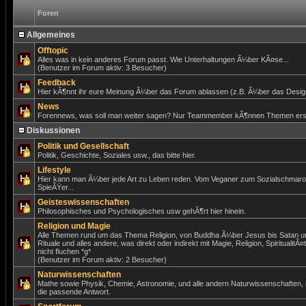
Foren
Allgemeines
Offtopic
Alles was in kein anderes Forum passt. Wie Unterhaltungen Ã¼ber KÃ¤se...
(Benutzer im Forum aktiv: 3 Besucher)
Feedback
Hier kÃ¶nnt ihr eure Meinung Ã¼ber das Forum ablassen (z.B. Ã¼ber das Design)
News
Forennews, was soll man weiter sagen? Nur Teammember kÃ¶nnen Themen erst
Diskussionen
Politik und Gesellschaft
Politik, Geschichte, Soziales usw., das bitte hier.
Lifestyle
Hier kann man Ã¼ber jede Art zu Leben reden. Vom Veganer zum Sozialschmar
SpieÃŸer...
Geisteswissenschaften
Philosophisches und Psychologisches usw gehÃ¶rt hier hinein.
Religion und Magie
Alle Themen rund um das Thema Religion, von Buddha Ã¼ber Jesus bis Satan un
Rituale und alles andere, was direkt oder indirekt mit Magie, Religion, SpiritualitÃ¤
nicht fluchen *g*
(Benutzer im Forum aktiv: 2 Besucher)
Naturwissenschaften
Mathe sowie Physik, Chemie, Astronomie, und alle andern Naturwissenschaften,
die passende Antwort.