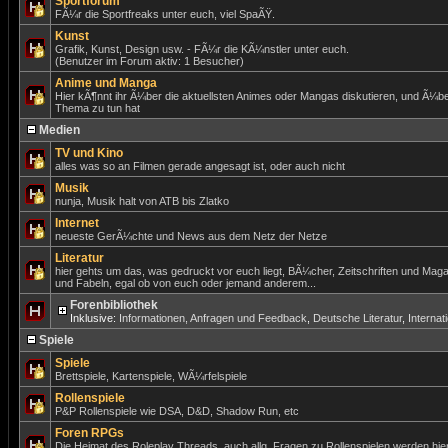
Sportforum
FÃ¼r die Sportfreaks unter euch, viel SpaÃŸ.
Kunst
Grafik, Kunst, Design usw. - FÃ¼r die KÃ¼nstler unter euch.
(Benutzer im Forum aktiv: 1 Besucher)
Anime und Manga
Hier kÃ¶nnt ihr Ã¼ber die aktuellsten Animes oder Mangas diskutieren, und Ã¼be
Thema zu tun hat
Medien
TV und Kino
alles was so an Filmen gerade angesagt ist, oder auch nicht
Musik
nunja, Musik halt von ATB bis Zlatko
Internet
neueste GerÃ¼chte und News aus dem Netz der Netze
Literatur
hier gehts um das, was gedruckt vor euch liegt, BÃ¼cher, Zeitschriften und Mag
und Fabeln, egal ob von euch oder jemand anderem...
Forenbibliothek
Inklusive:
Informationen, Anfragen und Feedback
,
Deutsche Literatur
,
Internat
Spiele
Spiele
Brettspiele, Kartenspiele, WÃ¼rfelspiele
Rollenspiele
P&P Rollenspiele wie DSA, D&D, Shadow Run, etc
Foren RPGs
Die Heimat des Roleplay Threads, auch allg. Fragen zu Rollenspielen werden hier