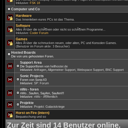
Inklusive:
FSK 18
Computer und Co
Hardware
Das Innenleben eures PCs ist das Thema.
Software
Alles Ã¼ber die schÃ¶nen oder nicht so schÃ¶nen Programme...
Inklusive:
Coder Forum
Games
Alles Ã¼ber die schmucken neuen, oder alten, PC und Konsolen Games.
(Benutzer im Forum aktiv: 3 Besucher)
Hosted Boards
Die von uns gehosteten Foren.
Support Area
Die Supportforen von
hellhoster.de
Inklusive:
Anfragen
,
Allgemeiner Support
,
Webspace Support
,
BNC Support
Sonic Projects
Foren von SonicX3
Inklusive:
SP: Forum
nWo - foren
nWo...Saufen, Saufen, Saufen!!!
Inklusive:
nWo - Ã¶ffentlich
Projekte
Inklusive:
Projekt: Galaxiskriege
Horst on Fire (intern)
Bequatschung und so
Zur Zeit sind 14 Benutzer online.