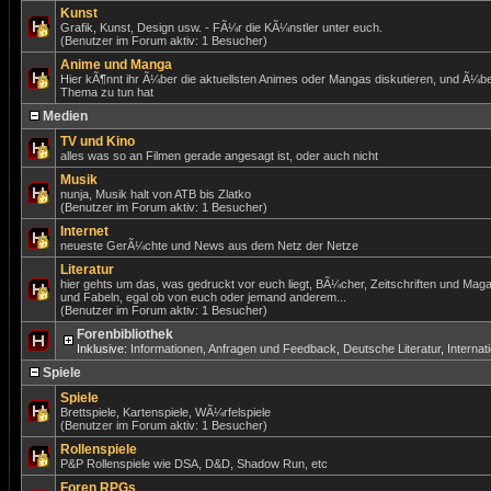
Kunst
Grafik, Kunst, Design usw. - FÃ¼r die KÃ¼nstler unter euch.
(Benutzer im Forum aktiv: 1 Besucher)
Anime und Manga
Hier kÃ¶nnt ihr Ã¼ber die aktuellsten Animes oder Mangas diskutieren, und Ã¼be
Thema zu tun hat
Medien
TV und Kino
alles was so an Filmen gerade angesagt ist, oder auch nicht
Musik
nunja, Musik halt von ATB bis Zlatko
(Benutzer im Forum aktiv: 1 Besucher)
Internet
neueste GerÃ¼chte und News aus dem Netz der Netze
Literatur
hier gehts um das, was gedruckt vor euch liegt, BÃ¼cher, Zeitschriften und Mag
und Fabeln, egal ob von euch oder jemand anderem...
(Benutzer im Forum aktiv: 1 Besucher)
Forenbibliothek
Inklusive:
Informationen, Anfragen und Feedback
,
Deutsche Literatur
,
Internat
Spiele
Spiele
Brettspiele, Kartenspiele, WÃ¼rfelspiele
(Benutzer im Forum aktiv: 1 Besucher)
Rollenspiele
P&P Rollenspiele wie DSA, D&D, Shadow Run, etc
Foren RPGs