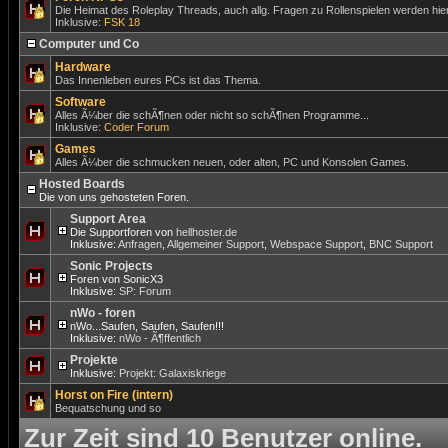
Die Heimat des Roleplay Threads, auch allg. Fragen zu Rollenspielen werden hier
Inklusive:
FSK 18
Computer und Co
Hardware
Das Innenleben eures PCs ist das Thema.
Software
Alles Ã¼ber die schÃ¶nen oder nicht so schÃ¶nen Programme...
Inklusive:
Coder Forum
Games
Alles Ã¼ber die schmucken neuen, oder alten, PC und Konsolen Games.
Hosted Boards
Die von uns gehosteten Foren.
Support Area
Die Supportforen von
hellhoster.de
Inklusive:
Anfragen
,
Allgemeiner Support
,
Webspace Support
,
BNC Support
Sonic Projects
Foren von SonicX3
Inklusive:
SP: Forum
nWo - foren
nWo...Saufen, Saufen, Saufen!!!
Inklusive:
nWo - Ã¶ffentlich
Projekte
Inklusive:
Projekt: Galaxiskriege
Horst on Fire (intern)
Bequatschung und so
Zur Zeit sind 10 Benutzer online.