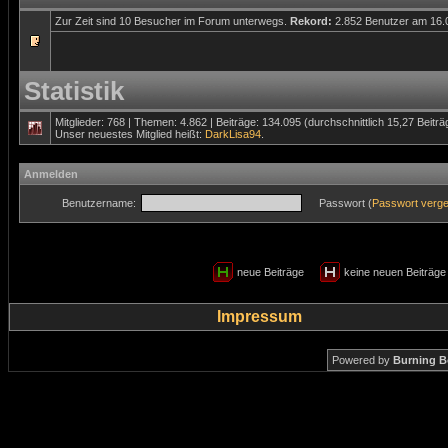
Zur Zeit sind 10 Besucher im Forum unterwegs.
Rekord:
2.852 Benutzer am 16
Statistik
Mitglieder: 768 | Themen: 4.862 | Beiträge: 134.095 (durchschnittlich 15,27 Beitr
Unser neuestes Mitglied heißt:
DarkLisa94
.
Anmelden
Benutzername:
Passwort (
Passwort verg
neue Beiträge
keine neuen Beiträ
Impressum
Powered by
Burning B