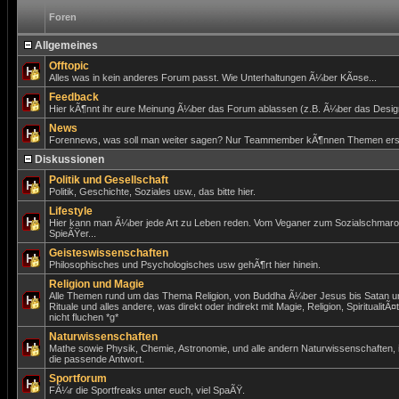
Foren
Allgemeines
Offtopic
Alles was in kein anderes Forum passt. Wie Unterhaltungen Ã¼ber KÃ¤se...
Feedback
Hier kÃ¶nnt ihr eure Meinung Ã¼ber das Forum ablassen (z.B. Ã¼ber das Design)
News
Forennews, was soll man weiter sagen? Nur Teammember kÃ¶nnen Themen erst
Diskussionen
Politik und Gesellschaft
Politik, Geschichte, Soziales usw., das bitte hier.
Lifestyle
Hier kann man Ã¼ber jede Art zu Leben reden. Vom Veganer zum Sozialschmar
SpieÃŸer...
Geisteswissenschaften
Philosophisches und Psychologisches usw gehÃ¶rt hier hinein.
Religion und Magie
Alle Themen rund um das Thema Religion, von Buddha Ã¼ber Jesus bis Satan un
Rituale und alles andere, was direkt oder indirekt mit Magie, Religion, SpiritualitÃ¤
nicht fluchen *g*
Naturwissenschaften
Mathe sowie Physik, Chemie, Astronomie, und alle andern Naturwissenschaften,
die passende Antwort.
Sportforum
FÃ¼r die Sportfreaks unter euch, viel SpaÃŸ.