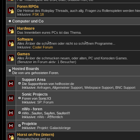
Foren RPGs
Die Heimat des Roleplay Threads, auch allg. Fragen zu Rollenspielen werden hier
Inklusive:
FSK 18
Computer und Co
Hardware
Das Innenleben eures PCs ist das Thema.
Software
Alles Ã¼ber die schÃ¶nen oder nicht so schÃ¶nen Programme...
Inklusive:
Coder Forum
Games
Alles Ã¼ber die schmucken neuen, oder alten, PC und Konsolen Games.
(Benutzer im Forum aktiv: 1 Besucher)
Hosted Boards
Die von uns gehosteten Foren.
Support Area
Die Supportforen von
hellhoster.de
Inklusive:
Anfragen
,
Allgemeiner Support
,
Webspace Support
,
BNC Support
Sonic Projects
Foren von SonicX3
Inklusive:
SP: Forum
nWo - foren
nWo...Saufen, Saufen, Saufen!!!
Inklusive:
nWo - Ã¶ffentlich
Projekte
Inklusive:
Projekt: Galaxiskriege
Horst on Fire (intern)
Bequatschung und so