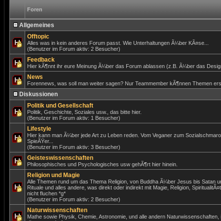
Foren
Allgemeines
Offtopic
Alles was in kein anderes Forum passt. Wie Unterhaltungen Ã¼ber KÃ¤se...
(Benutzer im Forum aktiv: 2 Besucher)
Feedback
Hier kÃ¶nnt ihr eure Meinung Ã¼ber das Forum ablassen (z.B. Ã¼ber das Design)
News
Forennews, was soll man weiter sagen? Nur Teammember kÃ¶nnen Themen erst
Diskussionen
Politik und Gesellschaft
Politik, Geschichte, Soziales usw., das bitte hier.
(Benutzer im Forum aktiv: 1 Besucher)
Lifestyle
Hier kann man Ã¼ber jede Art zu Leben reden. Vom Veganer zum Sozialschmar
SpieÃŸer...
(Benutzer im Forum aktiv: 3 Besucher)
Geisteswissenschaften
Philosophisches und Psychologisches usw gehÃ¶rt hier hinein.
Religion und Magie
Alle Themen rund um das Thema Religion, von Buddha Ã¼ber Jesus bis Satan un
Rituale und alles andere, was direkt oder indirekt mit Magie, Religion, SpiritualitÃ¤
nicht fluchen *g*
(Benutzer im Forum aktiv: 2 Besucher)
Naturwissenschaften
Mathe sowie Physik, Chemie, Astronomie, und alle andern Naturwissenschaften,