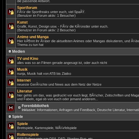
die passende Antwort.
Sportforum
FÃ¼r die Sportfreaks unter euch, viel SpaÃŸ.
(Benutzer im Forum aktiv: 1 Besucher)
Kunst
Grafik, Kunst, Design usw. - FÃ¼r die KÃ¼nstler unter euch.
(Benutzer im Forum aktiv: 2 Besucher)
Anime und Manga
Hier kÃ¶nnt ihr Ã¼ber die aktuellsten Animes oder Mangas diskutieren, und Ã¼be
Thema zu tun hat
Medien
TV und Kino
alles was so an Filmen gerade angesagt ist, oder auch nicht
Musik
nunja, Musik halt von ATB bis Zlatko
Internet
neueste GerÃ¼chte und News aus dem Netz der Netze
Literatur
hier gehts um das, was gedruckt vor euch liegt, BÃ¼cher, Zeitschriften und Mag
und Fabeln, egal ob von euch oder jemand anderem...
Forenbibliothek
Inklusive:
Informationen, Anfragen und Feedback
,
Deutsche Literatur
,
Internat
Spiele
Spiele
Brettspiele, Kartenspiele, WÃ¼rfelspiele
Rollenspiele
P&P Rollenspiele wie DSA, D&D, Shadow Run, etc