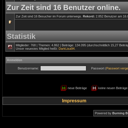
Zur Zeit sind 16 Benutzer online.
Zur Zeit sind 16 Besucher im Forum unterwegs.
Rekord:
2.852 Benutzer am 16
Statistik
Mitglieder: 768 | Themen: 4.862 | Beiträge: 134.095 (durchschnittlich 15,27 Beitr
Unser neuestes Mitglied heißt:
DarkLisa94
.
Anmelden
Benutzername:
Passwort (
Passwort verg
neue Beiträge
keine neuen Beiträ
Impressum
Powered by
Burning B