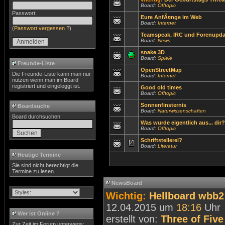
Board:
Offtopic
Passwort:
Eure AnfÃ¤nge im Web
Board:
Internet
(
Passwort vergessen ?
)
Teamspeak, IRC und Forenupda
Board:
News
snake 3D
Board:
Spiele
Freunde-Liste
OpenStreetMap
Die Freunde-Liste kann man nur
Board:
Internet
nutzen wenn man im Board
registriert und eingeloggt ist.
Good old times
Board:
Offtopic
Sonnenfinsternis
Boardsuche
Board:
Naturwissenschaften
Board durchsuchen:
Was wurde eigentlich aus... dir?
Board:
Offtopic
Schriftstellerei?
Board:
Literatur
Heutige Termine
Sie sind nicht berechtigt die
Termine zu lesen.
NewsBoard
Wichtig:
Hellboard wbb2 
12.04.2015 um
18:16
Uhr
Wer ist Online ?
erstellt von:
Three of Five
Zur Zeit im Forum unterwegs: