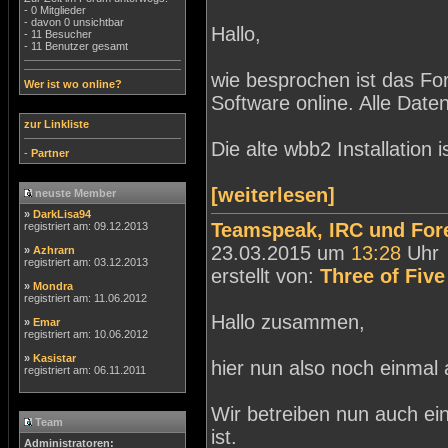
- 0 Mitglieder
- davon 0 unsichtbar
Hallo,
- 11 Besucher
- 11 Benutzer gesamt
wie besprochen ist das F
Wer ist wo online?
Software online. Alle Da
zur Linkliste
Die alte wbb2 Installation 
-
Partner
[weiterlesen]
neuste Member
»
DarkLisa94
Teamspeak, IRC und For
registriert am: 09.12.2013
23.03.2015 um
13:28
Uhr
»
Azhrarn
registriert am: 03.12.2013
erstellt von:
Three of Five
»
Mondra
registriert am: 11.06.2012
Hallo zusammen,
»
Emar
registriert am: 10.06.2012
»
Kasistar
hier nun also noch einmal a
registriert am: 06.11.2011
Wir betreiben nun auch ei
Team
ist.
Administratoren: