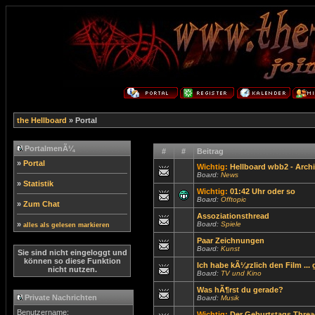
the Hellboard
» Portal
PortalmenÃ¼
#
#
Beitrag
»
Portal
Wichtig:
Hellboard wbb2 - Archi
Board:
News
»
Statistik
Wichtig:
01:42 Uhr oder so
Board:
Offtopic
»
Zum Chat
Assoziationsthread
»
Board:
Spiele
alles als gelesen markieren
Paar Zeichnungen
Board:
Kunst
Sie sind nicht eingeloggt und
können so diese Funktion
Ich habe kÃ¼rzlich den Film ...
nicht nutzen.
Board:
TV und Kino
Was hÃ¶rst du gerade?
Private Nachrichten
Board:
Musik
Benutzername:
Wichtig:
Der Geburtstags Threa