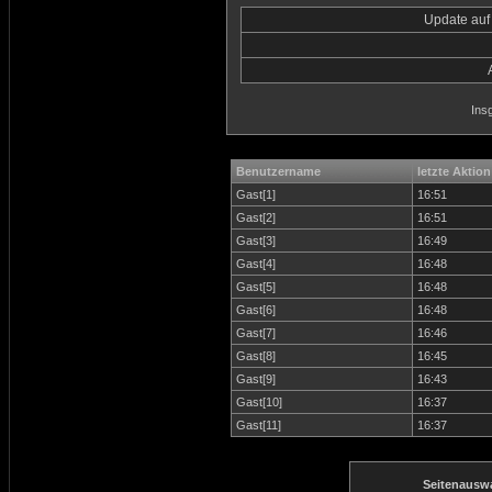
Update auf
Ins
Benutzername
letzte Aktion
Gast[1]
16:51
Gast[2]
16:51
Gast[3]
16:49
Gast[4]
16:48
Gast[5]
16:48
Gast[6]
16:48
Gast[7]
16:46
Gast[8]
16:45
Gast[9]
16:43
Gast[10]
16:37
Gast[11]
16:37
Seitenausw