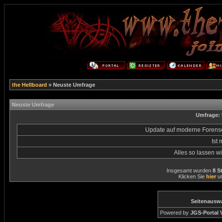
the Hellboard
» Neuste Umfrage
Neuste Umfrage
Umfrage:
Update auf moderne Forens
Ist 
Alles so lassen wi
Insgesamt wurden
8 S
Klicken Sie
hier
um
Seitenausw
Powered by
JGS-Portal V