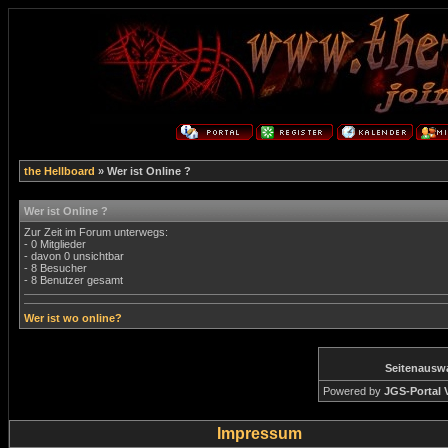
the Hellboard
» Wer ist Online ?
Wer ist Online ?
Zur Zeit im Forum unterwegs:
- 0 Mitglieder
- davon 0 unsichtbar
- 8 Besucher
- 8 Benutzer gesamt
Wer ist wo online?
Seitenausw
Powered by
JGS-Portal V
Impressum