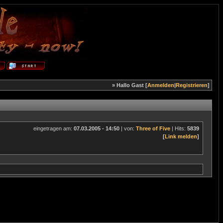
» Hallo Gast [
Anmelden
|
Registrieren
]
eingetragen am:
07.03.2005 - 14:50
| von:
Three of Five
| Hits:
5839
[
Link melden
]