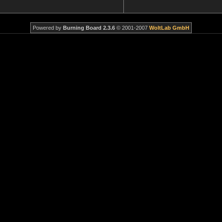
Powered by
Burning Board 2.3.6
© 2001-2007
WoltLab GmbH