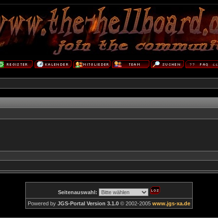
Seitenauswahl:
Powered by
JGS-Portal Version 3.1.0
© 2002-2005
www.jgs-xa.de