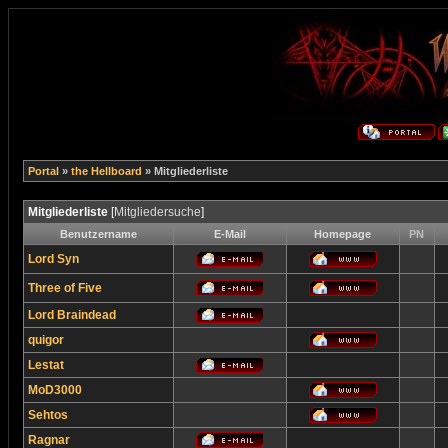
Portal
»
the Hellboard
» Mitgliederliste
Mitgliederliste
[
Mitgliedersuche
]
Benutzername
E-Mail
Homepage
PN
Lord Syn
Three of Five
Lord Braindead
quigor
Lestat
MoD3000
Sehtos
Ragnar