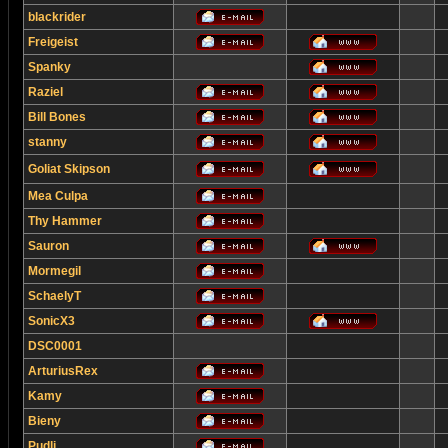
blackrider
Freigeist
Spanky
Raziel
Bill Bones
stanny
Goliat Skipson
Mea Culpa
Thy Hammer
Sauron
Mormegil
SchaelyT
SonicX3
DSC0001
ArturiusRex
Kamy
Bieny
Pudli