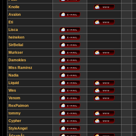
Knolle
Avalon
Eti
Lisca
heineken
SirBelial
Murkser
Damokles
Miss Ramirez
Nadia
Liquid
Wes
Venom
RexPaimon
tommy
Cypher
StyleAngel