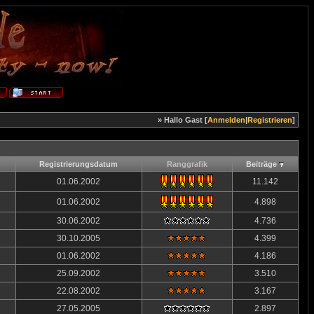
» Hallo Gast [
Anmelden
|
Registrieren
]
Registrierungsdatum
Ranggrafik
Beiträge
01.06.2002
11.142
01.06.2002
4.898
30.06.2002
4.736
30.10.2005
4.399
01.06.2002
4.186
25.09.2002
3.510
22.08.2002
3.167
27.05.2005
2.897