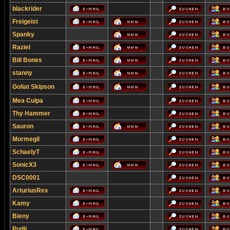
blackrider
Freigeist
Spanky
Raziel
Bill Bones
stanny
Goliat Skipson
Mea Culpa
Thy Hammer
Sauron
Mormegil
SchaelyT
SonicX3
DSC0001
ArturiusRex
Kamy
Bieny
Pudli