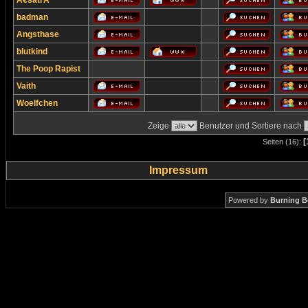
Ã€satrÃ¹
badman
Angsthase
blutkind
The Poop Rapist
Vaith
Woelfchen
Zeige
Benutzer und Sortiere nach
[
Seiten (16):
Impressum
Powered by
Burning B