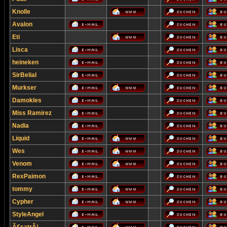
Knolle
Avalon
Eti
Lisca
heineken
SirBelial
Murkser
Damokles
Miss Ramirez
Nadia
Liquid
Wes
Venom
RexPaimon
tommy
Cypher
StyleAngel