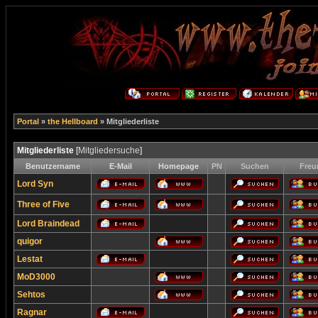
Portal
»
the Hellboard
» Mitgliederliste
Mitgliederliste
[
Mitgliedersuche
]
Benutzername
E-Mail
Homepage
PN
Suchen
Freu
Lord Syn
Three of Five
Lord Braindead
quigor
Lestat
MoD3000
Sehtos
Ragnar