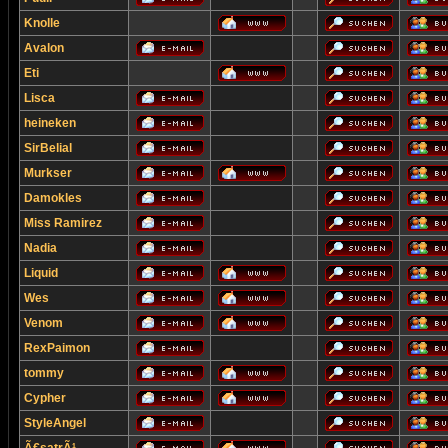
Knolle
Avalon
Eti
Lisca
heineken
SirBelial
Murkser
Damokles
Miss Ramirez
Nadia
Liquid
Wes
Venom
RexPaimon
tommy
Cypher
StyleAngel