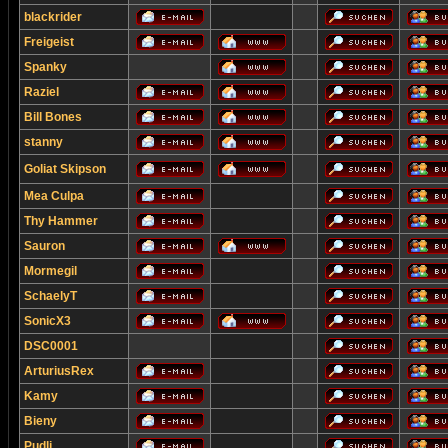
blackrider
Freigeist
Spanky
Raziel
Bill Bones
stanny
Goliat Skipson
Mea Culpa
Thy Hammer
Sauron
Mormegil
SchaelyT
SonicX3
DSC0001
ArturiusRex
Kamy
Bieny
Pudli