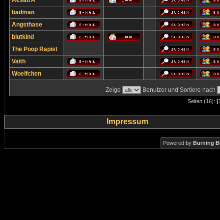
Ã€satrÃ¹
badman
Angsthase
blutkind
The Poop Rapist
Vaith
Woelfchen
Zeige
Benutzer und Sortiere nach
[
Seiten (16):
Impressum
Powered by
Burning B