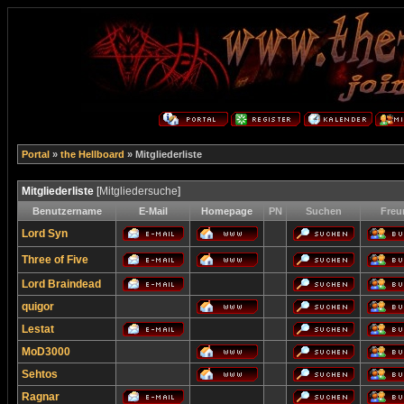
Portal
»
the Hellboard
» Mitgliederliste
Mitgliederliste
[
Mitgliedersuche
]
Benutzername
E-Mail
Homepage
PN
Suchen
Freu
Lord Syn
Three of Five
Lord Braindead
quigor
Lestat
MoD3000
Sehtos
Ragnar