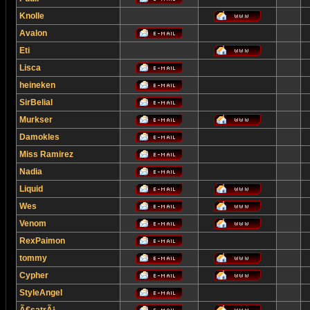
Knolle
Avalon
Eti
Lisca
heineken
SirBelial
Murkser
Damokles
Miss Ramirez
Nadia
Liquid
Wes
Venom
RexPaimon
tommy
Cypher
StyleAngel