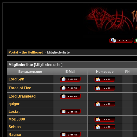
Portal
»
the Hellboard
» Mitgliederliste
Mitgliederliste
[
Mitgliedersuche
]
Benutzername
E-Mail
Homepage
PN
Lord Syn
Three of Five
Lord Braindead
quigor
Lestat
MoD3000
Sehtos
Ragnar