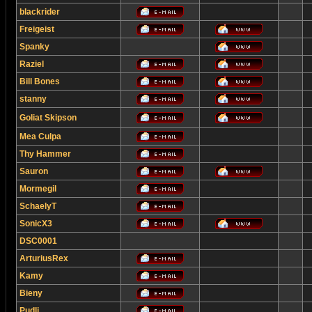
blackrider
Freigeist
Spanky
Raziel
Bill Bones
stanny
Goliat Skipson
Mea Culpa
Thy Hammer
Sauron
Mormegil
SchaelyT
SonicX3
DSC0001
ArturiusRex
Kamy
Bieny
Pudli