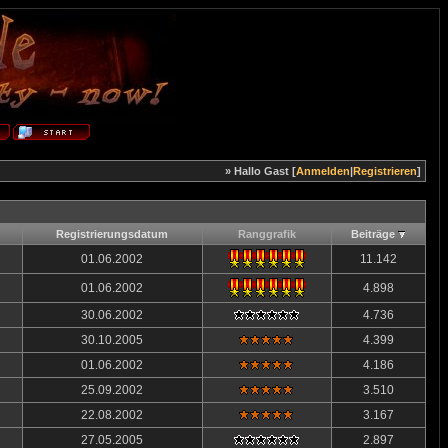
» Hallo Gast [
Anmelden
|
Registrieren
]
Registrierungsdatum
Ranggrafik
Beiträge
01.06.2002
11.142
01.06.2002
4.898
30.06.2002
4.736
30.10.2005
4.399
01.06.2002
4.186
25.09.2002
3.510
22.08.2002
3.167
27.05.2005
2.897