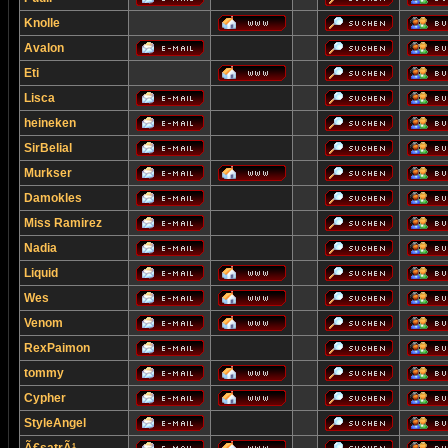
Knolle
Avalon
Eti
Lisca
heineken
SirBelial
Murkser
Damokles
Miss Ramirez
Nadia
Liquid
Wes
Venom
RexPaimon
tommy
Cypher
StyleAngel