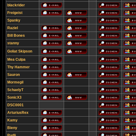
blackrider
Freigeist
Spanky
Raziel
Bill Bones
stanny
Goliat Skipson
Mea Culpa
Thy Hammer
Sauron
Mormegil
SchaelyT
SonicX3
DSC0001
ArturiusRex
Kamy
Bieny
Pudli