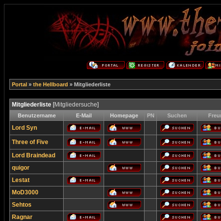
Portal
»
the Hellboard
» Mitgliederliste
Mitgliederliste
[
Mitgliedersuche
]
Benutzername
E-Mail
Homepage
PN
Suchen
Freu
Lord Syn
Three of Five
Lord Braindead
quigor
Lestat
MoD3000
Sehtos
Ragnar