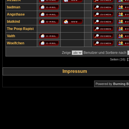
Ã€satrÃ¹
badman
Angsthase
blutkind
The Poop Rapist
Vaith
Woelfchen
Zeige
Benutzer und Sortiere nach
[
Seiten (16):
Impressum
Powered by
Burning B