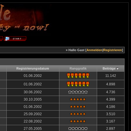
» Hallo Gast [
Anmelden
|
Registrieren
]
Registrierungsdatum
Ranggrafik
Beiträge
01.06.2002
11.142
01.06.2002
4.898
30.06.2002
4.736
30.10.2005
4.399
01.06.2002
4.186
25.09.2002
3.510
22.08.2002
3.167
27.05.2005
2.897