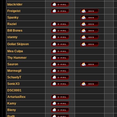
blackrider
Freigeist
Spanky
Raziel
Bill Bones
stanny
Goliat Skipson
Mea Culpa
Thy Hammer
Sauron
Mormegil
SchaelyT
SonicX3
DSC0001
ArturiusRex
Kamy
Bieny
Pudli