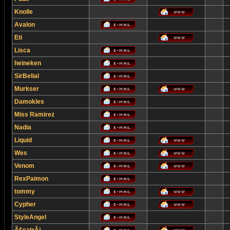
Knolle
Avalon
Eti
Lisca
heineken
SirBelial
Murkser
Damokles
Miss Ramirez
Nadia
Liquid
Wes
Venom
RexPaimon
tommy
Cypher
StyleAngel