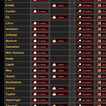
Knolle
Avalon
Eti
Lisca
heineken
SirBelial
Murkser
Damokles
Miss Ramirez
Nadia
Liquid
Wes
Venom
RexPaimon
tommy
Cypher
StyleAngel