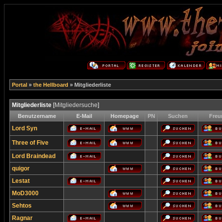
Portal
»
the Hellboard
» Mitgliederliste
Mitgliederliste
[
Mitgliedersuche
]
Benutzername
E-Mail
Homepage
PN
Suchen
Freu
Lord Syn
Three of Five
Lord Braindead
quigor
Lestat
MoD3000
Sehtos
Ragnar