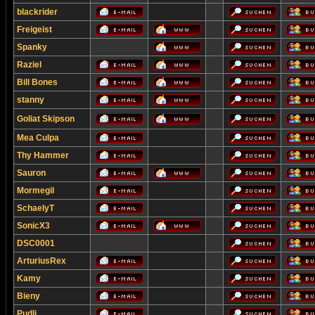
blackrider
Freigeist
Spanky
Raziel
Bill Bones
stanny
Goliat Skipson
Mea Culpa
Thy Hammer
Sauron
Mormegil
SchaelyT
SonicX3
DSC0001
ArturiusRex
Kamy
Bieny
Pudli