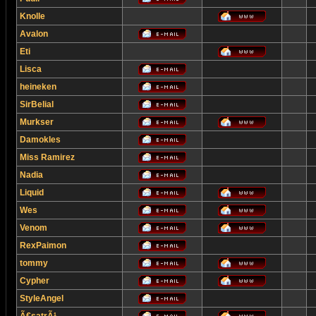
Knolle
Avalon
Eti
Lisca
heineken
SirBelial
Murkser
Damokles
Miss Ramirez
Nadia
Liquid
Wes
Venom
RexPaimon
tommy
Cypher
StyleAngel