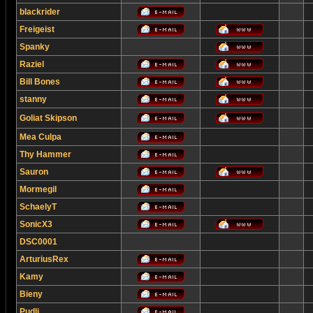
blackrider
Freigeist
Spanky
Raziel
Bill Bones
stanny
Goliat Skipson
Mea Culpa
Thy Hammer
Sauron
Mormegil
SchaelyT
SonicX3
DSC0001
ArturiusRex
Kamy
Bieny
Pudli