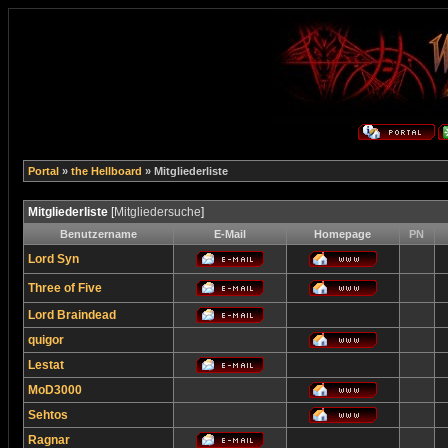
Portal
»
the Hellboard
» Mitgliederliste
Mitgliederliste
[
Mitgliedersuche
]
Benutzername
E-Mail
Homepage
PN
Lord Syn
Three of Five
Lord Braindead
quigor
Lestat
MoD3000
Sehtos
Ragnar