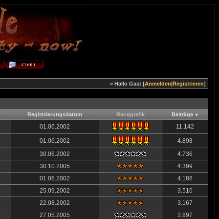
» Hallo Gast [
Anmelden
|
Registrieren
]
Registrierungsdatum
Ranggrafik
Beiträge
01.06.2002
11.142
01.06.2002
4.898
30.06.2002
4.736
30.10.2005
4.399
01.06.2002
4.186
25.09.2002
3.510
22.08.2002
3.167
27.05.2005
2.897