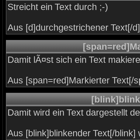
Streicht ein Text durch ;-)
Aus [d]durchgestrichener Text[/d
[span=red]Mar
Damit lÃ¤st sich ein Text makier
Aus [span=red]Markierter Text[/
[blink]blin
Damit wird ein Text dargestellt d
Aus [blink]blinkender Text[/blink]