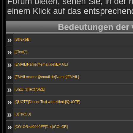
Forum bieten, sehen Sie, in der 
einem Klick auf das entsprechen
Bedeutungen der
»
[B]Text[/B]
»
[I]Text[/I]
»
[EMAIL]Name@email.de[/EMAIL]
»
[EMAIL=name@email.de]Name[/EMAIL]
»
[SIZE=3]Text[/SIZE]
»
[QUOTE]Dieser Text wird zitiert.[/QUOTE]
»
[U]Text[/U]
»
[COLOR=#0000FF]Text[/COLOR]