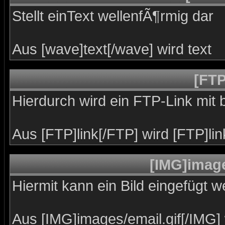
Stellt einText wellenfÃ¶rmig dar
Aus [wave]text[/wave] wird
text
[FTP
Hierdurch wird ein FTP-Link mit
Aus [FTP]link[/FTP] wird [FTP]lin
[IMG]image
Hiermit kann ein Bild eingefügt w
Aus [IMG]images/email.gif[/IMG]