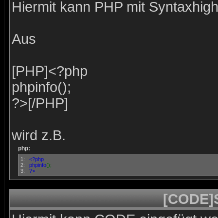
Hiermit kann PHP mit Syntaxhighl
Aus
[PHP]<?php
phpinfo();
?>[/PHP]
wird z.B.
php:
1:
<?php
2:
phpinfo
();
3:
?>
[CODE]