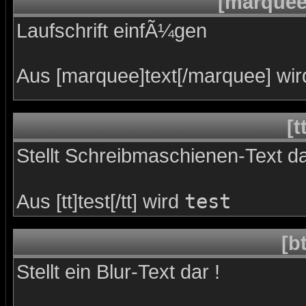
[marquee
Laufschrift einfÃ¼gen
Aus [marquee]text[/marquee] wir
[t
Stellt Schreibmaschienen-Text da
test
Aus [tt]test[/tt] wird
[bt
Stellt ein Blur-Text dar !