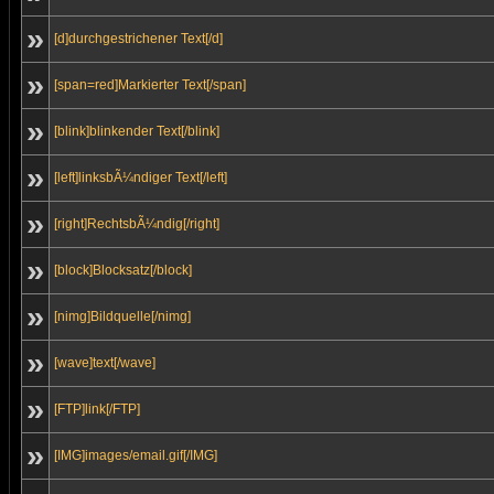
»
[d]durchgestrichener Text[/d]
»
[span=red]Markierter Text[/span]
»
[blink]blinkender Text[/blink]
»
[left]linksbÃ¼ndiger Text[/left]
»
[right]RechtsbÃ¼ndig[/right]
»
[block]Blocksatz[/block]
»
[nimg]Bildquelle[/nimg]
»
[wave]text[/wave]
»
[FTP]link[/FTP]
»
[IMG]images/email.gif[/IMG]