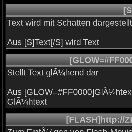
[S
Text wird mit Schatten dargestellt
Aus [S]Text[/S] wird
Text
[GLOW=#FF000
Stellt Text glÃ¼hend dar
Aus [GLOW=#FF0000]GlÃ¼htext
GlÃ¼htext
[FLASH]http://Z