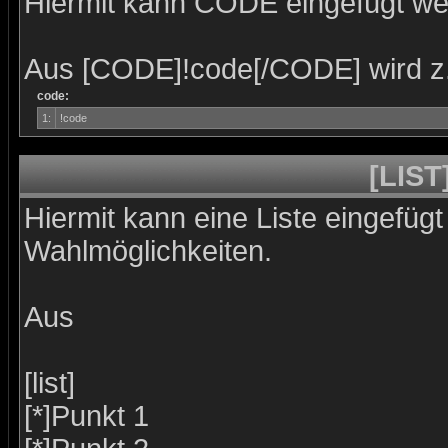
Hiermit kann CODE eingefügt we
Aus [CODE]!code[/CODE] wird z
code:
1:
!code
[LIST
Hiermit kann eine Liste eingefüg
Wahlmöglichkeiten.
Aus
[list]
[*]Punkt 1