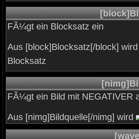
[block]Bl
FÃ¼gt ein Blocksatz ein
Aus [block]Blocksatz[/block] wird
Blocksatz
[nimg]Bi
FÃ¼gt ein Bild mit NEGATIVER a
Aus [nimg]Bildquelle[/nimg] wird
[wave