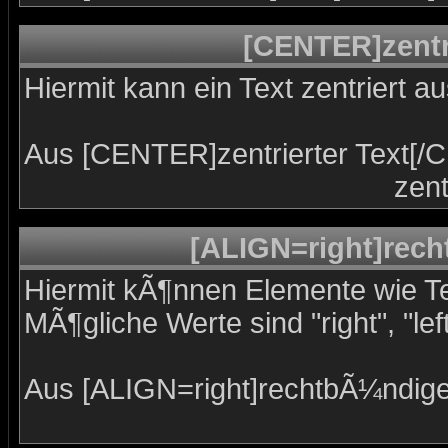
[CENTER]zentr
Hiermit kann ein Text zentriert a
Aus [CENTER]zentrierter Text[/
zent
[ALIGN=right]rech
Hiermit kÃ¶nnen Elemente wie Te
MÃ¶gliche Werte sind "right", "left
Aus [ALIGN=right]rechtbÃ¼ndige