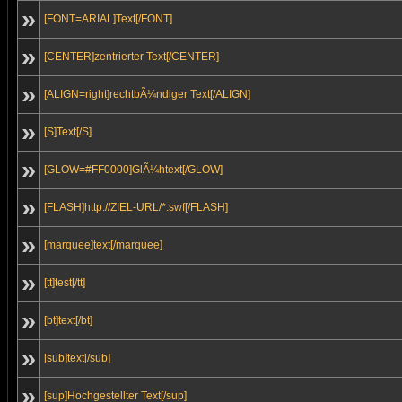
»
[FONT=ARIAL]Text[/FONT]
»
[CENTER]zentrierter Text[/CENTER]
»
[ALIGN=right]rechtbÃ¼ndiger Text[/ALIGN]
»
[S]Text[/S]
»
[GLOW=#FF0000]GlÃ¼htext[/GLOW]
»
[FLASH]http://ZIEL-URL/*.swf[/FLASH]
»
[marquee]text[/marquee]
»
[tt]test[/tt]
»
[bt]text[/bt]
»
[sub]text[/sub]
»
[sup]Hochgestellter Text[/sup]