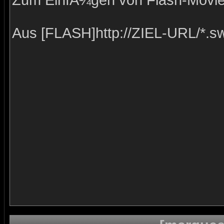
Zum EinfÃ¼gen von Flash-Movies
Aus [FLASH]http://ZIEL-URL/*.s