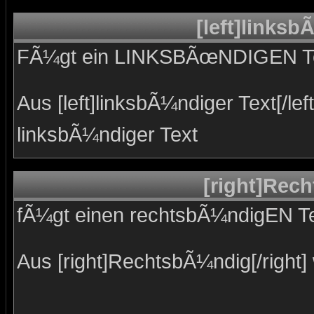
[left]linksb
FÃ¼gt ein LINKSBÃœNDIGEN Te
Aus [left]linksbÃ¼ndiger Text[/left
linksbÃ¼ndiger Text
[right]Rech
fÃ¼gt einen rechtsbÃ¼ndigEN Te
Aus [right]RechtsbÃ¼ndig[/right] 