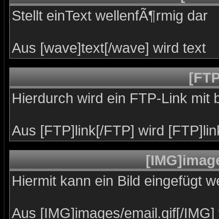
Stellt einText wellenfÃ¶rmig dar
Aus [wave]text[/wave] wird
text
[FTP
Hierdurch wird ein FTP-Link mit
Aus [FTP]link[/FTP] wird [FTP]lin
[IMG]image
Hiermit kann ein Bild eingefügt w
Aus [IMG]images/email.gif[/IMG]