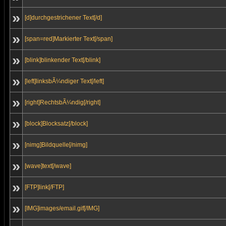
»
[d]durchgestrichener Text[/d]
»
[span=red]Markierter Text[/span]
»
[blink]blinkender Text[/blink]
»
[left]linksbÃ¼ndiger Text[/left]
»
[right]RechtsbÃ¼ndig[/right]
»
[block]Blocksatz[/block]
»
[nimg]Bildquelle[/nimg]
»
[wave]text[/wave]
»
[FTP]link[/FTP]
»
[IMG]images/email.gif[/IMG]