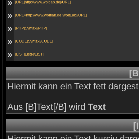
»
[URL]http://www.woltlab.de[/URL]
»
[URL=http://www.woltlab.de]WoltLab[/URL]
»
[PHP]Syntax[/PHP]
»
[CODE]Syntax[/CODE]
»
[LIST]Liste[/LIST]
[B
Hiermit kann ein Text fett dargest
Aus [B]Text[/B] wird
Text
[
Hiermit kann ein Text kursiv darg