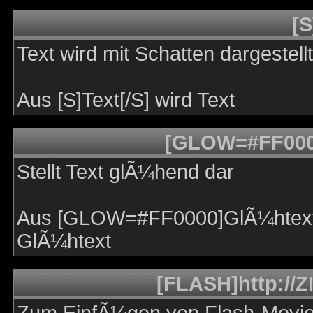
[S
Text wird mit Schatten dargestellt
Aus [S]Text[/S] wird
Text
[GLOW=#FF000
Stellt Text glÃ¼hend dar
Aus [GLOW=#FF0000]GlÃ¼htext
GlÃ¼htext
[FLASH]http://Z