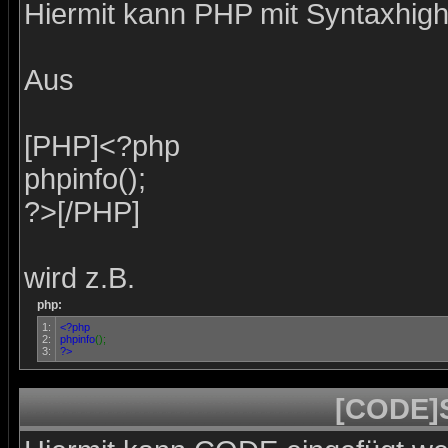
Hiermit kann PHP mit Syntaxhighl
Aus
[PHP]<?php
phpinfo();
?>[/PHP]
wird z.B.
php:
1:
<?php
2:
phpinfo
();
3:
?>
[CODE]