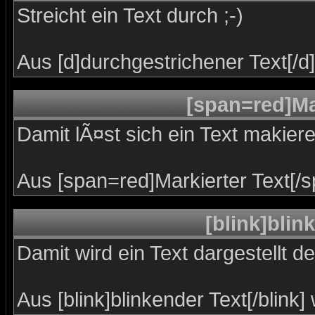
Streicht ein Text durch ;-)
Aus [d]durchgestrichener Text[/d
[span=red]Mar
Damit lÃ¤st sich ein Text makier
Aus [span=red]Markierter Text[/
[blink]blin
Damit wird ein Text dargestellt d
Aus [blink]blinkender Text[/blink]