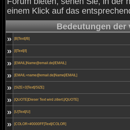
Forum bieten, sehen Sie, in der 
einem Klick auf das entsprechen
Bedeutungen der
»
[B]Text[/B]
»
[I]Text[/I]
»
[EMAIL]Name@email.de[/EMAIL]
»
[EMAIL=name@email.de]Name[/EMAIL]
»
[SIZE=3]Text[/SIZE]
»
[QUOTE]Dieser Text wird zitiert.[/QUOTE]
»
[U]Text[/U]
»
[COLOR=#0000FF]Text[/COLOR]