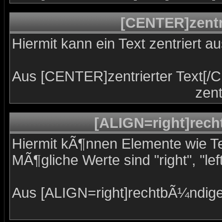
[CENTER]zentr
Hiermit kann ein Text zentriert a
Aus [CENTER]zentrierter Text[/
zent
[ALIGN=right]rech
Hiermit kÃ¶nnen Elemente wie Te
MÃ¶gliche Werte sind "right", "left
Aus [ALIGN=right]rechtbÃ¼ndige