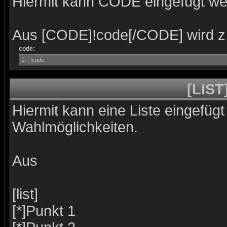
Hiermit kann CODE eingefügt we
Aus [CODE]!code[/CODE] wird z
code:
1:
!code
[LIST
Hiermit kann eine Liste eingefüg
Wahlmöglichkeiten.
Aus
[list]
[*]Punkt 1