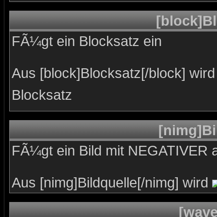
[block]Bl
FÃ¼gt ein Blocksatz ein
Aus [block]Blocksatz[/block] wird
Blocksatz
[nimg]Bi
FÃ¼gt ein Bild mit NEGATIVER a
Aus [nimg]Bildquelle[/nimg] wird
[wave