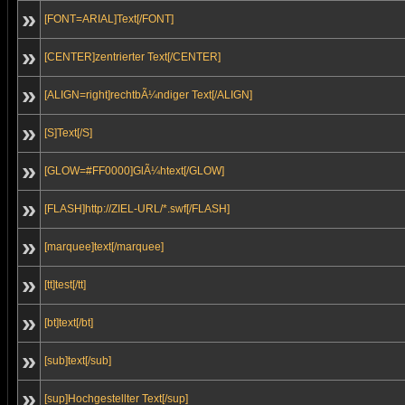
»
[FONT=ARIAL]Text[/FONT]
»
[CENTER]zentrierter Text[/CENTER]
»
[ALIGN=right]rechtbÃ¼ndiger Text[/ALIGN]
»
[S]Text[/S]
»
[GLOW=#FF0000]GlÃ¼htext[/GLOW]
»
[FLASH]http://ZIEL-URL/*.swf[/FLASH]
»
[marquee]text[/marquee]
»
[tt]test[/tt]
»
[bt]text[/bt]
»
[sub]text[/sub]
»
[sup]Hochgestellter Text[/sup]