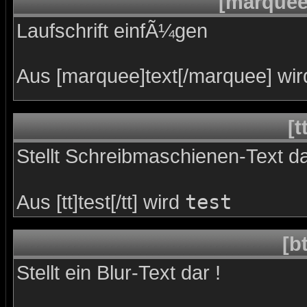
[marquee
Laufschrift einfÃ¼gen
Aus [marquee]text[/marquee] wir
[t
Stellt Schreibmaschienen-Text da
test
Aus [tt]test[/tt] wird
[bt
Stellt ein Blur-Text dar !