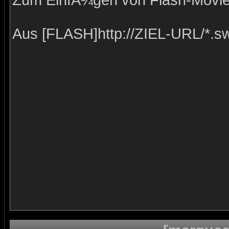
Zum EinfÃ¼gen von Flash-Movies
Aus [FLASH]http://ZIEL-URL/*.s