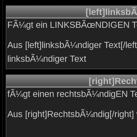
[left]linksb
FÃ¼gt ein LINKSBÃœNDIGEN Te
Aus [left]linksbÃ¼ndiger Text[/left
linksbÃ¼ndiger Text
[right]Rech
fÃ¼gt einen rechtsbÃ¼ndigEN Te
Aus [right]RechtsbÃ¼ndig[/right] 