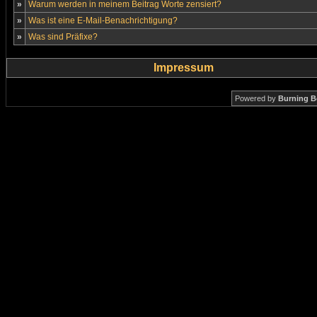
»
Warum werden in meinem Beitrag Worte zensiert?
»
Was ist eine E-Mail-Benachrichtigung?
»
Was sind Präfixe?
Impressum
Powered by
Burning B