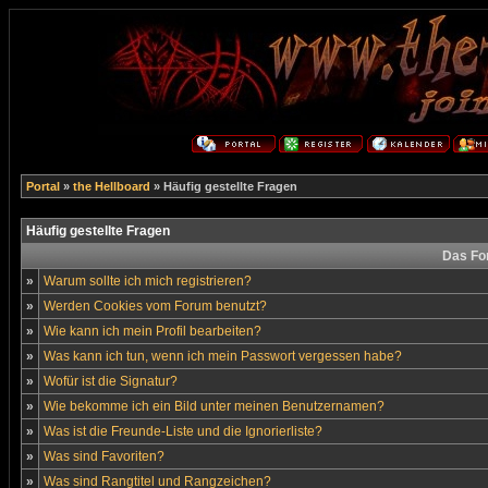
Portal
»
the Hellboard
» Häufig gestellte Fragen
Häufig gestellte Fragen
Das Fo
»
Warum sollte ich mich registrieren?
»
Werden Cookies vom Forum benutzt?
»
Wie kann ich mein Profil bearbeiten?
»
Was kann ich tun, wenn ich mein Passwort vergessen habe?
»
Wofür ist die Signatur?
»
Wie bekomme ich ein Bild unter meinen Benutzernamen?
»
Was ist die Freunde-Liste und die Ignorierliste?
»
Was sind Favoriten?
»
Was sind Rangtitel und Rangzeichen?