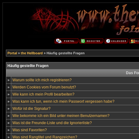
Portal
»
the Hellboard
» Häufig gestellte Fragen
Häufig gestellte Fragen
Das Fo
»
Warum sollte ich mich registrieren?
»
Werden Cookies vom Forum benutzt?
»
Wie kann ich mein Profil bearbeiten?
»
Was kann ich tun, wenn ich mein Passwort vergessen habe?
»
Wofür ist die Signatur?
»
Wie bekomme ich ein Bild unter meinen Benutzernamen?
»
Was ist die Freunde-Liste und die Ignorierliste?
»
Was sind Favoriten?
»
Was sind Rangtitel und Rangzeichen?