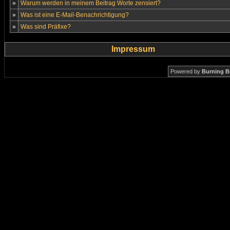
»
Warum werden in meinem Beitrag Worte zensiert?
»
Was ist eine E-Mail-Benachrichtigung?
»
Was sind Präfixe?
Impressum
Powered by
Burning B