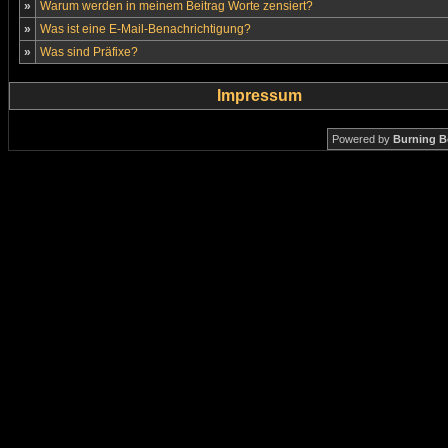
»
Warum werden in meinem Beitrag Worte zensiert?
»
Was ist eine E-Mail-Benachrichtigung?
»
Was sind Präfixe?
Impressum
Powered by
Burning B