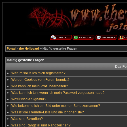
Portal
»
the Hellboard
» Häufig gestellte Fragen
Häufig gestellte Fragen
Das Fo
»
Warum sollte ich mich registrieren?
»
Werden Cookies vom Forum benutzt?
»
Wie kann ich mein Profil bearbeiten?
»
Was kann ich tun, wenn ich mein Passwort vergessen habe?
»
Wofür ist die Signatur?
»
Wie bekomme ich ein Bild unter meinen Benutzernamen?
»
Was ist die Freunde-Liste und die Ignorierliste?
»
Was sind Favoriten?
»
Was sind Rangtitel und Rangzeichen?