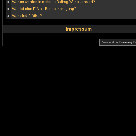
»
Warum werden in meinem Beitrag Worte zensiert?
»
Was ist eine E-Mail-Benachrichtigung?
»
Was sind Präfixe?
Impressum
Powered by
Burning B