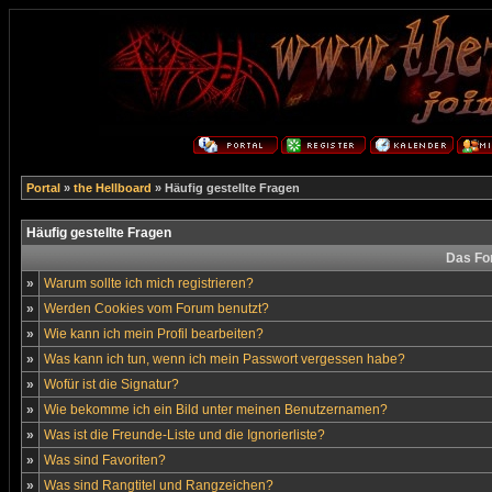
Portal
»
the Hellboard
» Häufig gestellte Fragen
Häufig gestellte Fragen
Das Fo
»
Warum sollte ich mich registrieren?
»
Werden Cookies vom Forum benutzt?
»
Wie kann ich mein Profil bearbeiten?
»
Was kann ich tun, wenn ich mein Passwort vergessen habe?
»
Wofür ist die Signatur?
»
Wie bekomme ich ein Bild unter meinen Benutzernamen?
»
Was ist die Freunde-Liste und die Ignorierliste?
»
Was sind Favoriten?
»
Was sind Rangtitel und Rangzeichen?