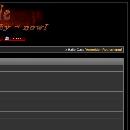
» Hallo Gast [
Anmelden
|
Registrieren
]