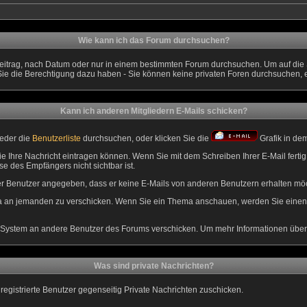
Wie kann ich das Forum durchsuchen?
eitrag, nach Datum oder nur in einem bestimmten Forum durchsuchen. Um auf die S
Sie die Berechtigung dazu haben - Sie können keine privaten Foren durchsuchen, 
Kann ich anderen Mitgliedern E-Mails schicken?
weder die
Benutzerliste
durchsuchen, oder klicken Sie die
Grafik in de
ie Ihre Nachricht eintragen können. Wenn Sie mit dem Schreiben Ihrer E-Mail fertig 
e des Empfängers nicht sichtbar ist.
eser Benutzer angegeben, dass er keine E-Mails von anderen Benutzern erhalten mö
ema an jemanden zu verschicken. Wenn Sie ein Thema anschauen, werden Sie einen 
System an andere Benutzer des Forums verschicken. Um mehr Informationen über di
Was sind private Nachrichten?
 registrierte Benutzer gegenseitig Private Nachrichten zuschicken.