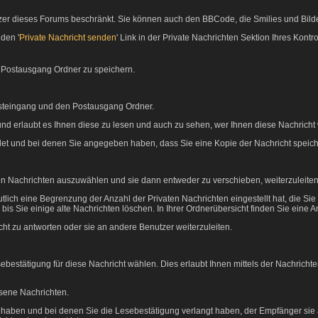
nutzer dieses Forums beschränkt. Sie können auch den BBCode, die Smilies und Bild
den '
Private Nachricht senden
' Link in der Private Nachrichten Sektion Ihres Kont
m Postausgang Ordner zu speichern.
osteingang und den Postausgang Ordner.
nd erlaubt es Ihnen diese zu lesen und auch zu sehen, wer Ihnen diese Nachricht 
ndet und bei denen Sie angegeben haben, dass Sie eine Kopie der Nachricht speic
en Nachrichten auszuwählen und sie dann entweder zu verschieben, weiterzuleiten
tlich eine Begrenzung der Anzahl der Privaten Nachrichten eingestellt hat, die Si
Sie einige alte Nachrichten löschen. In Ihrer Ordnerübersicht finden Sie eine Anze
ht zu antworten oder sie an andere Benutzer weiterzuleiten.
ebestätigung für diese Nachricht wählen. Dies erlaubt Ihnen mittels der Nachric
esene Nachrichten.
kt haben und bei denen Sie die Lesebestätigung verlangt haben, der Empfänger sie