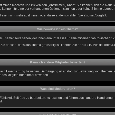
 stimmen möchten und klicken den [ Abstimmen ] Knopf. Sie können sich die aktuel
. Sie können für eine der vorhandenen Optionen stimmen oder keine Stimme abgeben
ieser nicht mehr abstimmen oder diese ändern, wählen Sie also mit Sorgfalt.
Wie bewerte ich ein Thema?
r Themenseite sehen, der Ihnen erlaubt dieses Thema mit einer Zahl zwischen 1-
nn Sie denken, dass das Thema grossartig ist, können Sie es als »10 Punkte Thema«
Kann ich andere Mitglieder bewerten?
je nach Einschätzung bewerten. Der Vorgang ist analog zur Bewertung von Themen.
edes Mitglied nur einmal bewerten.
Was sind Moderatoren?
Fähigkeit Beiträge zu bearbeiten, zu löschen und führen auch andere Handlunge
d.