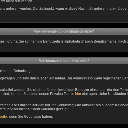
cht mehr relevant ist.
its gelesen wurden. Der Zeitpunkt, wann er diese Nachricht gelesen hat wird ebe
Wie verwende ich die Mitgliederliste?
 dieses Forums. Sie können die Benutzerliste alphabetisch nach Benutzername, nach
Wie benutze ich den Kalender?
rmine und Geburtstage.
getragen und sind durch jeden einsehbar. Der Administrator
kann
registrierten Be
beitet werden. Sie sind nur für den jeweiligen Benutzer einsehbar, der den Termin
er sind, können Sie einen neuen Privaten Termin
hier
eintragen. Unter Umständen kö
or diese Funktion aktiviert hat. Ihr Geburtstag wird automatisch auf dem Kalend
ird Ihr Alter nicht auf dem Kalender gezeigt.
eite
, wenn Sie Geburtstag haben.