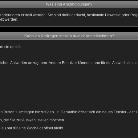
Was sind Ankündigungen?
Moderatoren erstellt werden. Sie sind dafür gedacht, bestimmte Hinweise oder Re
llt werden.
Kann ich Umfragen starten bzw. daran teilnehmen?
sie erstellt:
öglichen Antworten anzugeben. Andere Benutzer können dann für die Antwort stim
Button »Umfragen hinzufügen...«. Daraufhin öffnet sich ein neues Fenster - der 
, die Sie zur Auswahl stellen möchten.
el) nur für eine Woche geöffnet bleibt.