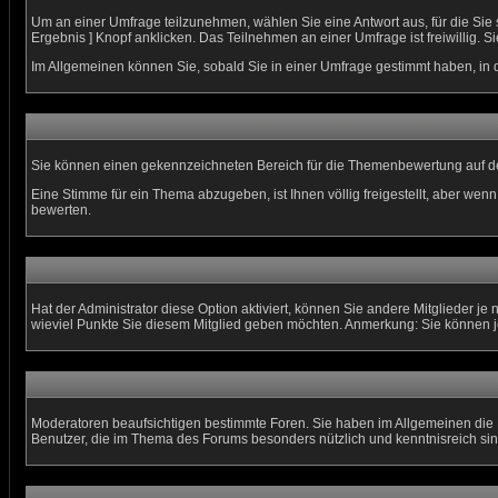
Um an einer Umfrage teilzunehmen, wählen Sie eine Antwort aus, für die Sie
Ergebnis ] Knopf anklicken. Das Teilnehmen an einer Umfrage ist freiwillig
Im Allgemeinen können Sie, sobald Sie in einer Umfrage gestimmt haben, in d
Sie können einen gekennzeichneten Bereich für die Themenbewertung auf de
Eine Stimme für ein Thema abzugeben, ist Ihnen völlig freigestellt, aber we
bewerten.
Hat der Administrator diese Option aktiviert, können Sie andere Mitglieder 
wieviel Punkte Sie diesem Mitglied geben möchten. Anmerkung: Sie können j
Moderatoren beaufsichtigen bestimmte Foren. Sie haben im Allgemeinen die 
Benutzer, die im Thema des Forums besonders nützlich und kenntnisreich sin