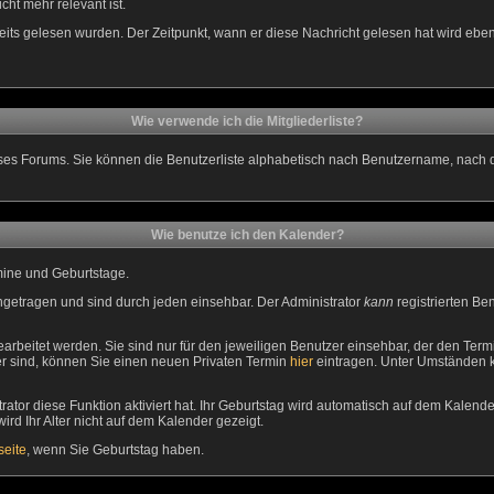
cht mehr relevant ist.
its gelesen wurden. Der Zeitpunkt, wann er diese Nachricht gelesen hat wird ebe
Wie verwende ich die Mitgliederliste?
 dieses Forums. Sie können die Benutzerliste alphabetisch nach Benutzername, nach
Wie benutze ich den Kalender?
rmine und Geburtstage.
getragen und sind durch jeden einsehbar. Der Administrator
kann
registrierten Be
beitet werden. Sie sind nur für den jeweiligen Benutzer einsehbar, der den Termin
er sind, können Sie einen neuen Privaten Termin
hier
eintragen. Unter Umständen kö
or diese Funktion aktiviert hat. Ihr Geburtstag wird automatisch auf dem Kalend
ird Ihr Alter nicht auf dem Kalender gezeigt.
eite
, wenn Sie Geburtstag haben.