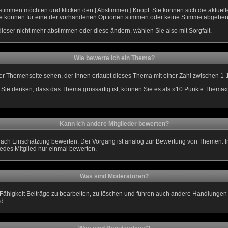
 stimmen möchten und klicken den [ Abstimmen ] Knopf. Sie können sich die aktuel
. Sie können für eine der vorhandenen Optionen stimmen oder keine Stimme abgeben
ieser nicht mehr abstimmen oder diese ändern, wählen Sie also mit Sorgfalt.
Wie bewerte ich ein Thema?
r Themenseite sehen, der Ihnen erlaubt dieses Thema mit einer Zahl zwischen 1-
nn Sie denken, dass das Thema grossartig ist, können Sie es als »10 Punkte Thema«
Kann ich andere Mitglieder bewerten?
je nach Einschätzung bewerten. Der Vorgang ist analog zur Bewertung von Themen.
edes Mitglied nur einmal bewerten.
Was sind Moderatoren?
Fähigkeit Beiträge zu bearbeiten, zu löschen und führen auch andere Handlunge
d.