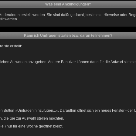
Was sind Ankündigungen?
Moderatoren erstellt werden. Sie sind dafür gedacht, bestimmte Hinweise oder Re
llt werden.
Kann ich Umfragen starten bzw. daran teilnehmen?
sie erstellt:
öglichen Antworten anzugeben. Andere Benutzer können dann für die Antwort stim
Button »Umfragen hinzufügen...«. Daraufhin öffnet sich ein neues Fenster - der 
, die Sie zur Auswahl stellen möchten.
el) nur für eine Woche geöffnet bleibt.