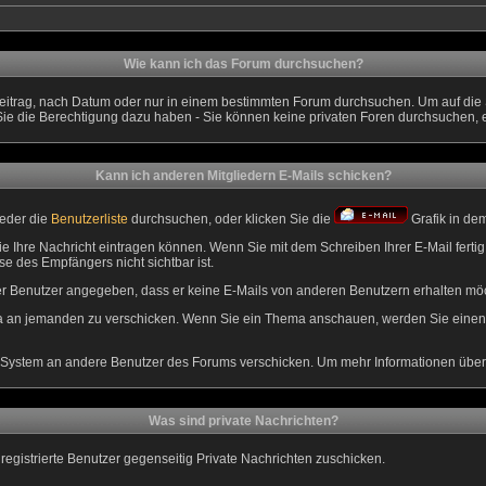
Wie kann ich das Forum durchsuchen?
eitrag, nach Datum oder nur in einem bestimmten Forum durchsuchen. Um auf die S
Sie die Berechtigung dazu haben - Sie können keine privaten Foren durchsuchen, 
Kann ich anderen Mitgliedern E-Mails schicken?
weder die
Benutzerliste
durchsuchen, oder klicken Sie die
Grafik in de
ie Ihre Nachricht eintragen können. Wenn Sie mit dem Schreiben Ihrer E-Mail fertig 
e des Empfängers nicht sichtbar ist.
eser Benutzer angegeben, dass er keine E-Mails von anderen Benutzern erhalten mö
ema an jemanden zu verschicken. Wenn Sie ein Thema anschauen, werden Sie einen 
System an andere Benutzer des Forums verschicken. Um mehr Informationen über di
Was sind private Nachrichten?
 registrierte Benutzer gegenseitig Private Nachrichten zuschicken.