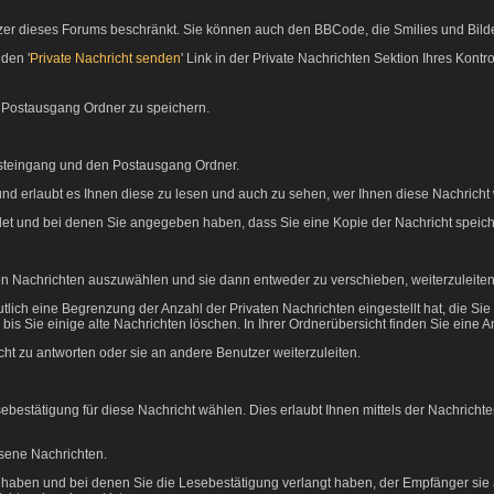
nutzer dieses Forums beschränkt. Sie können auch den BBCode, die Smilies und Bild
den '
Private Nachricht senden
' Link in der Private Nachrichten Sektion Ihres Kont
m Postausgang Ordner zu speichern.
osteingang und den Postausgang Ordner.
nd erlaubt es Ihnen diese zu lesen und auch zu sehen, wer Ihnen diese Nachricht 
ndet und bei denen Sie angegeben haben, dass Sie eine Kopie der Nachricht speic
en Nachrichten auszuwählen und sie dann entweder zu verschieben, weiterzuleiten
tlich eine Begrenzung der Anzahl der Privaten Nachrichten eingestellt hat, die Si
Sie einige alte Nachrichten löschen. In Ihrer Ordnerübersicht finden Sie eine Anze
ht zu antworten oder sie an andere Benutzer weiterzuleiten.
ebestätigung für diese Nachricht wählen. Dies erlaubt Ihnen mittels der Nachric
esene Nachrichten.
kt haben und bei denen Sie die Lesebestätigung verlangt haben, der Empfänger sie