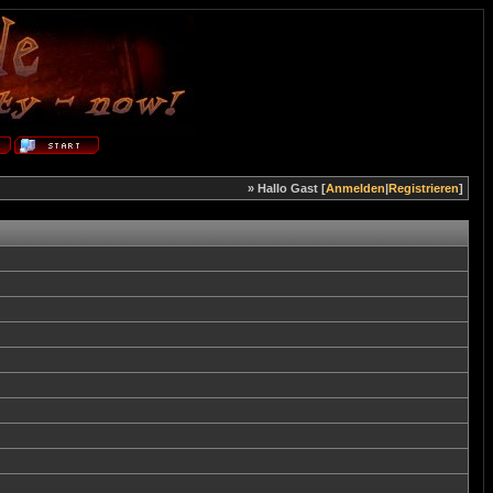
» Hallo Gast [
Anmelden
|
Registrieren
]