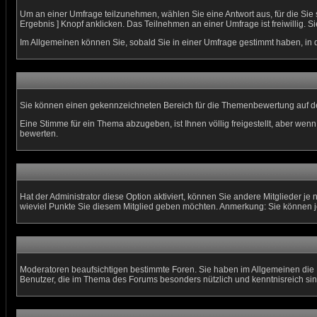
Um an einer Umfrage teilzunehmen, wählen Sie eine Antwort aus, für die Sie
Ergebnis ] Knopf anklicken. Das Teilnehmen an einer Umfrage ist freiwillig
Im Allgemeinen können Sie, sobald Sie in einer Umfrage gestimmt haben, in d
Sie können einen gekennzeichneten Bereich für die Themenbewertung auf de
Eine Stimme für ein Thema abzugeben, ist Ihnen völlig freigestellt, aber we
bewerten.
Hat der Administrator diese Option aktiviert, können Sie andere Mitglieder 
wieviel Punkte Sie diesem Mitglied geben möchten. Anmerkung: Sie können j
Moderatoren beaufsichtigen bestimmte Foren. Sie haben im Allgemeinen die 
Benutzer, die im Thema des Forums besonders nützlich und kenntnisreich sin