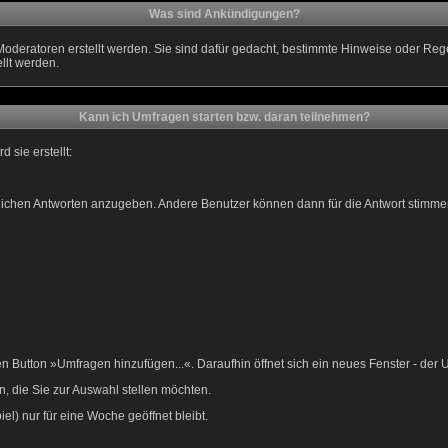
Was sind Ankündigungen?
Moderatoren erstellt werden. Sie sind dafür gedacht, bestimmte Hinweise oder Re
llt werden.
Kann ich Umfragen starten bzw. daran teilnehmen?
sie erstellt:
öglichen Antworten anzugeben. Andere Benutzer können dann für die Antwort stim
Button »Umfragen hinzufügen...«. Daraufhin öffnet sich ein neues Fenster - der 
, die Sie zur Auswahl stellen möchten.
el) nur für eine Woche geöffnet bleibt.