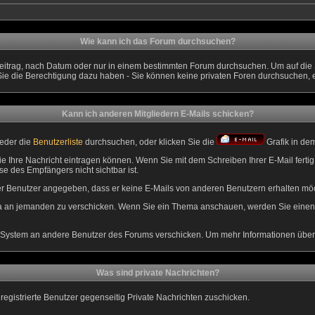
Wie kann ich das Forum durchsuchen?
eitrag, nach Datum oder nur in einem bestimmten Forum durchsuchen. Um auf die S
Sie die Berechtigung dazu haben - Sie können keine privaten Foren durchsuchen, 
Kann ich anderen Mitgliedern E-Mails schicken?
weder die
Benutzerliste
durchsuchen, oder klicken Sie die
Grafik in de
ie Ihre Nachricht eintragen können. Wenn Sie mit dem Schreiben Ihrer E-Mail fertig 
e des Empfängers nicht sichtbar ist.
eser Benutzer angegeben, dass er keine E-Mails von anderen Benutzern erhalten mö
ema an jemanden zu verschicken. Wenn Sie ein Thema anschauen, werden Sie einen 
System an andere Benutzer des Forums verschicken. Um mehr Informationen über di
Was sind private Nachrichten?
 registrierte Benutzer gegenseitig Private Nachrichten zuschicken.