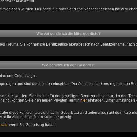
cht mehr relevant ist.
its gelesen wurden. Der Zeitpunkt, wann er diese Nachricht gelesen hat wird ebe
Wie verwende ich die Mitgliederliste?
 dieses Forums. Sie können die Benutzerliste alphabetisch nach Benutzername, nach
Wie benutze ich den Kalender?
rmine und Geburtstage.
getragen und sind durch jeden einsehbar. Der Administrator
kann
registrierten Be
beitet werden. Sie sind nur für den jeweiligen Benutzer einsehbar, der den Termin
er sind, können Sie einen neuen Privaten Termin
hier
eintragen. Unter Umständen kö
or diese Funktion aktiviert hat. Ihr Geburtstag wird automatisch auf dem Kalend
ird Ihr Alter nicht auf dem Kalender gezeigt.
eite
, wenn Sie Geburtstag haben.