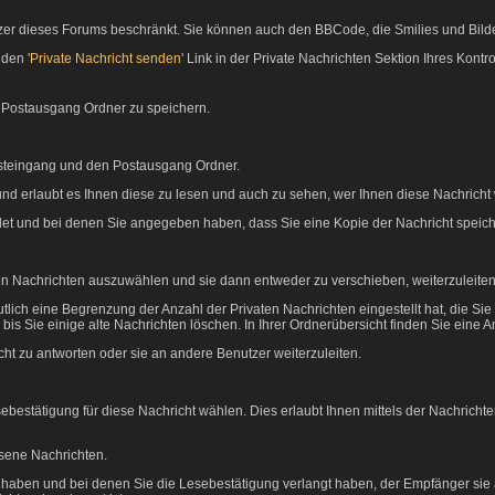
nutzer dieses Forums beschränkt. Sie können auch den BBCode, die Smilies und Bild
den '
Private Nachricht senden
' Link in der Private Nachrichten Sektion Ihres Kont
m Postausgang Ordner zu speichern.
osteingang und den Postausgang Ordner.
nd erlaubt es Ihnen diese zu lesen und auch zu sehen, wer Ihnen diese Nachricht 
ndet und bei denen Sie angegeben haben, dass Sie eine Kopie der Nachricht speic
en Nachrichten auszuwählen und sie dann entweder zu verschieben, weiterzuleiten
tlich eine Begrenzung der Anzahl der Privaten Nachrichten eingestellt hat, die Si
Sie einige alte Nachrichten löschen. In Ihrer Ordnerübersicht finden Sie eine Anze
ht zu antworten oder sie an andere Benutzer weiterzuleiten.
ebestätigung für diese Nachricht wählen. Dies erlaubt Ihnen mittels der Nachric
esene Nachrichten.
kt haben und bei denen Sie die Lesebestätigung verlangt haben, der Empfänger sie