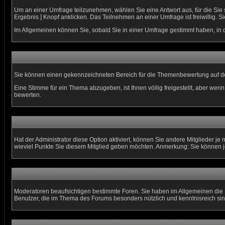
Um an einer Umfrage teilzunehmen, wählen Sie eine Antwort aus, für die Sie
Ergebnis ] Knopf anklicken. Das Teilnehmen an einer Umfrage ist freiwillig
Im Allgemeinen können Sie, sobald Sie in einer Umfrage gestimmt haben, in d
Sie können einen gekennzeichneten Bereich für die Themenbewertung auf de
Eine Stimme für ein Thema abzugeben, ist Ihnen völlig freigestellt, aber we
bewerten.
Hat der Administrator diese Option aktiviert, können Sie andere Mitglieder 
wieviel Punkte Sie diesem Mitglied geben möchten. Anmerkung: Sie können j
Moderatoren beaufsichtigen bestimmte Foren. Sie haben im Allgemeinen die 
Benutzer, die im Thema des Forums besonders nützlich und kenntnisreich sin