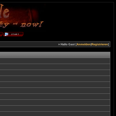
» Hallo Gast [
Anmelden
|
Registrieren
]