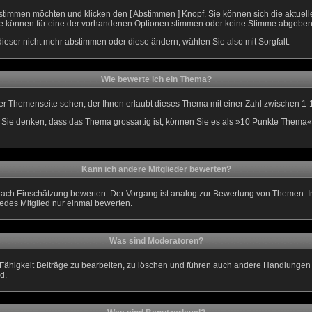
 stimmen möchten und klicken den [ Abstimmen ] Knopf. Sie können sich die aktuel
. Sie können für eine der vorhandenen Optionen stimmen oder keine Stimme abgeben
ieser nicht mehr abstimmen oder diese ändern, wählen Sie also mit Sorgfalt.
Wie bewerte ich ein Thema?
r Themenseite sehen, der Ihnen erlaubt dieses Thema mit einer Zahl zwischen 1-
nn Sie denken, dass das Thema grossartig ist, können Sie es als »10 Punkte Thema«
Kann ich andere Mitglieder bewerten?
je nach Einschätzung bewerten. Der Vorgang ist analog zur Bewertung von Themen.
edes Mitglied nur einmal bewerten.
Was sind Moderatoren?
Fähigkeit Beiträge zu bearbeiten, zu löschen und führen auch andere Handlunge
d.