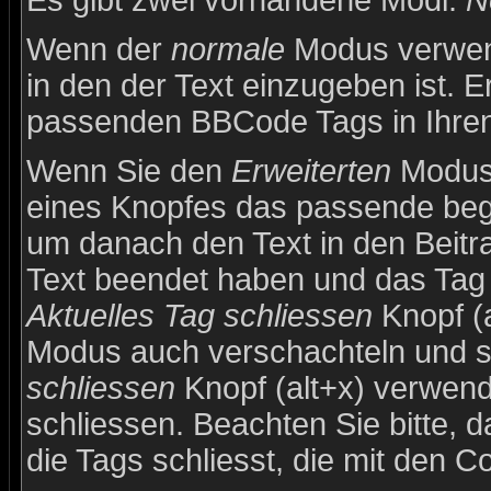
Es gibt zwei vorhandene Modi:
N
Wenn der
normale
Modus verwend
in den der Text einzugeben ist. E
passenden BBCode Tags in Ihren 
Wenn Sie den
Erweiterten
Modus 
eines Knopfes das passende beg
um danach den Text in den Beitr
Text beendet haben und das Tag 
Aktuelles Tag schliessen
Knopf (a
Modus auch verschachteln und 
schliessen
Knopf (alt+x) verwend
schliessen. Beachten Sie bitte, d
die Tags schliesst, die mit den C