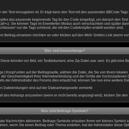
 der Text einzugeben ist. Er trägt dann den Text mit den passenden BBCode Tags in
opfes das passende beginnende Tag für den Code eingefügt, um danach den Text 
alt+c). Sie können Tags im Erweiterten Modus auch verschachteln und später da
chliessen' nur die Tags schliesst, die mit den Codeknöpfen erstellt worden sind.
rem Beitrag einsetzen möchten an oder klicken auf den
Mehr Smilies
Link (wenn vorh
Was sind Dateianhänge?
Diese könnten ein Bild, ein Textdokument, eine Zip Datei usw. sein. Es gibt eine 
] Knopf unten auf der Beitragsseite, wählen die Datei, die Sie von Ihrem lokalen L
der Geschwindigkeit Ihrer Internetverbindung und der Größe der hochzuladenen D
s der Administrator des Forums dies erlaubt hat, können Sie nun eine weitere Da
en Dateiendungen sind auf der Dateianhangsseite vermerkt.
lt des Anhangs anzusehen (wenn er nicht bereits angezeigt wird), klicken Sie den
Was sind Beitrags-Symbole?
ate Nachrichten aktivieren. Beitrags-Symbole erlauben Ihnen ein kleines Symbol a
sehen, wenn Sie einen Beitrag oder Thema erstellen, hat der Administator diese Opti