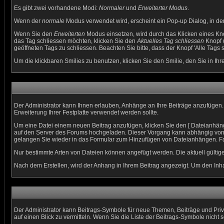
Es gibt zwei vorhandene Modi:
Normaler
und
Erweiterter Modus
.
Wenn der
normale
Modus verwendet wird, erscheint ein Pop-up Dialog, in den
Wenn Sie den
Erweiterten
Modus einsetzen, wird durch das Klicken eines Kn
das Tag schliessen möchten, klicken Sie den
Aktuelles Tag schliessen
Knopf (
geöffneten Tags zu schliessen. Beachten Sie bitte, dass der Knopf 'Alle Tags s
Um die klickbaren Smilies zu benutzen, klicken Sie den Smilie, den Sie in Ih
Der Administrator kann Ihnen erlauben, Anhänge an Ihre Beiträge anzufügen. 
Erweiterung Ihrer Festplatte verwendet werden sollte.
Um eine Datei einem neuen Beitrag anzufügen, klicken Sie den [ Dateianhänge 
auf den Server des Forums hochgeladen. Dieser Vorgang kann abhängig von 
gelangen Sie wieder in das Formular zum Hinzufügen von Dateianhängen. Fall
Nur bestimmte Arten von Dateien können angefügt werden. Die aktuell gültig
Nach dem Erstellen, wird der Anhang in Ihrem Beitrag angezeigt. Um den Inha
Der Administrator kann Beitrags-Symbole für neue Themen, Beiträge und Priv
auf einen Blick zu vermitteln. Wenn Sie die Liste der Beitrags-Symbole nicht 