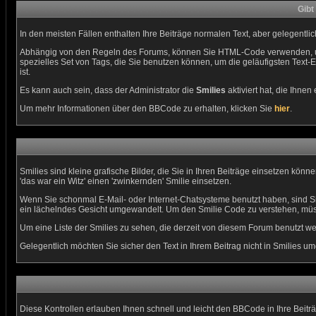
Gibt
In den meisten Fällen enthalten Ihre Beiträge normalen Text, aber gelegentli
Abhängig von den Regeln des Forums, können Sie HTML-Code verwenden, um 
spezielles Set von Tags, die Sie benutzen können, um die geläufigsten Text-
ist.
Es kann auch sein, dass der Administrator die
Smilies
aktiviert hat, die Ihne
Um mehr Informationen über den BBCode zu erhalten, klicken Sie
hier
.
Smilies sind kleine grafische Bilder, die Sie in Ihren Beiträge einsetzen kö
'das war ein Witz' einen 'zwinkernden' Smilie einsetzen.
Wenn Sie schonmal E-Mail- oder Internet-Chatsysteme benutzt haben, sind Si
ein lächelndes Gesicht umgewandelt. Um den Smilie Code zu verstehen, müss
Um eine Liste der Smilies zu sehen, die derzeit von diesem Forum benutzt we
Gelegentlich möchten Sie sicher den Text in Ihrem Beitrag nicht in Smilies 
Diese Kontrollen erlauben Ihnen schnell und leicht den BBCode in Ihre Beit