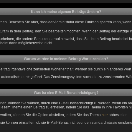
Kann ich meine eigenen Beiträge ändern?
schen. Beachten Sie aber, dass der Administator diese Funktion sperren kann, wenn
Grafik in dem Beitrag, den Sie bearbeiten möchten. Wenn der Beitrag der einzige
einen, die andere Benutzer darauf hinweist, dass Sie Ihren Beitrag bearbeitet h
cheint dann möglicherweise nicht.
Warum werden in meinem Beitrag Worte zensiert?
itrag irgendwelche zensierten Wörter enthält, werden sie durch ein anderes Wort o
d automatisch durchgeführt. Das Zensierungssystem sucht die zu zensierenden Wört
Was ist eine E-Mail-Benachrichtigung?
en, können Sie wählen, durch eine E-Mail benachrichtigt zu werden, wenn ein an
iesem Thema einen Beitrag zu erstellen, indem Sie das Thema in Ihre Favoriten h
ollen, können Sie die Option abstellen, indem Sie das Thema
hier
abbestellen.
sie können einstellen, ob sie E-Mail-Benachrichtigungen standardmässig empfan