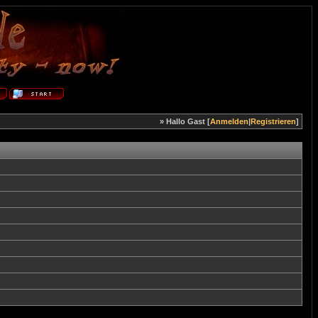
» Hallo Gast [
Anmelden
|
Registrieren
]