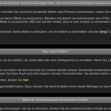
 es bestimmte Textformatierungscodes, die ich in meinen Beiträgen benutzen 
ch möchten Sie sicherlich bestimmte Wörter oder Phrasen hervorheben, indem Sie sie
diese Effekte zu produzieren. Meistens hat jedoch der Administrator den HTML-
Effekte zu produzieren. BBCode hat den Vorteil, dass er sehr einfach zu verwende
n erlauben, kleine Bilder zu benutzen, um ein Gefühl zu übermitteln und den
[img]
Cod
Was sind Smilies?
nnen, um ein Gefühl, z.B. einen Witz oder eine Verlegenheit zu vermitteln. Wenn Sie
e vermutlich mit dem Konzept von Smilies bereits vertraut. Bestimmte Kombinatio
en Sie Ihren Kopf nach links kippen und den Text betrachten: Sie werden sehen,
rden, klicken Sie
hier
.
umgewandelt haben. Dazu müssen Sie beim Erstellen eines neuen Beitrags nur das K
BBCode Schnellauswahl und klickbare Smilies
räge einzutragen. Um sie zu benutzen, klicken Sie die entsprechenden Knöpfe an o