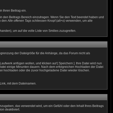
 Ihren Beitrag ein.
in den Beitrags Bereich einzutragen. Wenn Sie den Text beendet haben und
nn den
Alle offenen Tags schliessen
Knopf (alt+x) verwenden, um alle
anden), um auf die volle Liste von Smilies zuzugreifen.
Begrenzung der Dateigröße für die Anhänge, da das Forum nicht als
aufwerk anfügen wollen, und klicken auf [ Speichern ]. Ihre Datei wird nun
atei einige Minunten dauern. Nach dem erfolgreichen Hochladen der Datei
tei hochladen oder die zuvor hochgeladene Datei wieder löschen.
 Link, mit dem Dateinamen.
nzugeben, das verwendet wird, um ein Gefühl oder den Inhalt Ihres Beitrags
on deaktiviert.