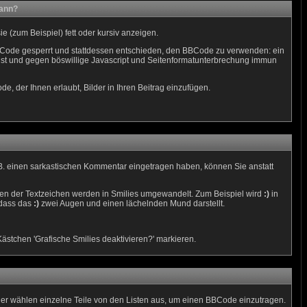
kann?
 (zum Beispiel) fett oder kursiv anzeigen.
Code gesperrt und stattdessen entschieden, den BBCode zu verwenden: ein
n ist und gegen böswillige Javascript und Seitenformatunterbrechung immun
e, der Ihnen erlaubt, Bilder in Ihren Beitrag einzufügen.
 z.B. einen sarkastischen Kommentar eingetragen haben, können Sie anstatt
nen der Textzeichen werden in Smilies umgewandelt. Zum Beispiel wird
:)
in
 dass das
:)
zwei Augen und einen lächelnden Mund darstellt.
ästchen 'Grafische Smilies deaktivieren?' markieren.
der wählen einzelne Teile von den Listen aus, um einen BBCode einzutragen.