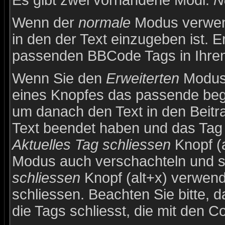
Es gibt zwei vorhandene Modi:
N
Wenn der
normale
Modus verwend
in den der Text einzugeben ist. E
passenden BBCode Tags in Ihren 
Wenn Sie den
Erweiterten
Modus 
eines Knopfes das passende beg
um danach den Text in den Beitr
Text beendet haben und das Tag 
Aktuelles Tag schliessen
Knopf (a
Modus auch verschachteln und 
schliessen
Knopf (alt+x) verwend
schliessen. Beachten Sie bitte, d
die Tags schliesst, die mit den C