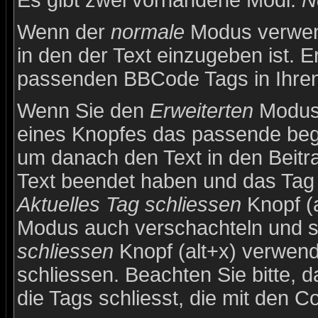
Es gibt zwei vorhandene Modi:
N
Wenn der
normale
Modus verwend
in den der Text einzugeben ist. E
passenden BBCode Tags in Ihren 
Wenn Sie den
Erweiterten
Modus 
eines Knopfes das passende beg
um danach den Text in den Beitr
Text beendet haben und das Tag 
Aktuelles Tag schliessen
Knopf (a
Modus auch verschachteln und 
schliessen
Knopf (alt+x) verwend
schliessen. Beachten Sie bitte, d
die Tags schliesst, die mit den C