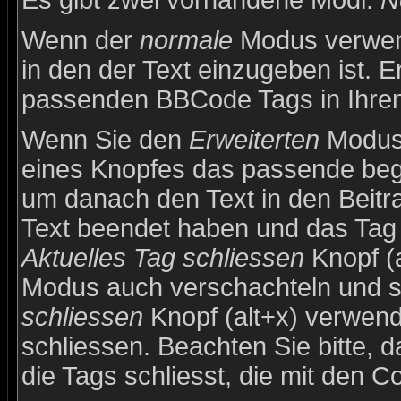
Es gibt zwei vorhandene Modi:
N
Wenn der
normale
Modus verwend
in den der Text einzugeben ist. E
passenden BBCode Tags in Ihren 
Wenn Sie den
Erweiterten
Modus 
eines Knopfes das passende beg
um danach den Text in den Beitr
Text beendet haben und das Tag 
Aktuelles Tag schliessen
Knopf (a
Modus auch verschachteln und 
schliessen
Knopf (alt+x) verwend
schliessen. Beachten Sie bitte, d
die Tags schliesst, die mit den C