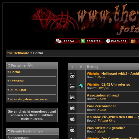
the Hellboard
» Portal
PortalmenÃ¼
#
#
Beitrag
»
Portal
Wichtig:
Hellboard wbb2 - Archi
Board:
News
»
Statistik
Wichtig:
01:42 Uhr oder so
Board:
Offtopic
»
Zum Chat
Assoziationsthread
»
Board:
Spiele
alles als gelesen markieren
Paar Zeichnungen
Board:
Kunst
Sie sind nicht eingeloggt und
können so diese Funktion
Ich habe kÃ¼rzlich den Film ...
nicht nutzen.
Board:
TV und Kino
Was hÃ¶rst du gerade?
Private Nachrichten
Board:
Musik
Benutzername:
Wichtig:
Der Geburtstags Threa