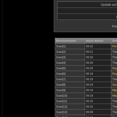
Update auf
Ins
Benutzername
letzte Aktion
Ort
Gast[1]
09:22
Por
Gast[2]
09:21
Th
Gast[3]
09:20
Th
Gast[4]
09:20
Th
Gast[5]
09:20
Reg
Gast[6]
09:19
Reg
Gast[7]
09:19
Th
Gast[8]
09:19
Su
Gast[9]
09:19
Mitg
Gast[10]
09:18
Mitg
Gast[11]
09:15
Th
Gast[12]
09:15
Th
Gast[13]
09:09
Th