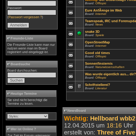
Board:
Offtopic
Passwort:
Eure AnfÃ¤nge im Web
Board:
Internet
(
Passwort vergessen ?
)
Teamspeak, IRC und Forenupda
Board:
News
snake 3D
Board:
Spiele
Freunde-Liste
OpenStreetMap
Die Freunde-Liste kann man nur
Board:
Internet
nutzen wenn man im Board
registriert und eingeloggt ist.
Good old times
Board:
Offtopic
Sonnenfinsternis
Boardsuche
Board:
Naturwissenschaften
Board durchsuchen:
Was wurde eigentlich aus... dir?
Board:
Offtopic
Schriftstellerei?
Board:
Literatur
Heutige Termine
Sie sind nicht berechtigt die
Termine zu lesen.
NewsBoard
Wichtig:
Hellboard wbb2 
12.04.2015 um
18:16
Uhr
Wer ist Online ?
erstellt von:
Three of Five
Zur Zeit im Forum unterwegs: