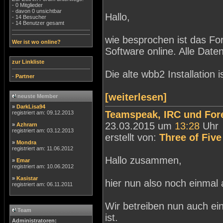
- 0 Mitglieder
- davon 0 unsichtbar
Hallo,
- 14 Besucher
- 14 Benutzer gesamt
wie besprochen ist das F
Wer ist wo online?
Software online. Alle Da
zur Linkliste
Die alte wbb2 Installation 
-
Partner
[weiterlesen]
neuste Member
»
DarkLisa94
Teamspeak, IRC und For
registriert am: 09.12.2013
23.03.2015 um
13:28
Uhr
»
Azhrarn
registriert am: 03.12.2013
erstellt von:
Three of Five
»
Mondra
registriert am: 11.06.2012
Hallo zusammen,
»
Emar
registriert am: 10.06.2012
»
Kasistar
hier nun also noch einmal a
registriert am: 06.11.2011
Wir betreiben nun auch ei
Team
ist.
Administratoren: