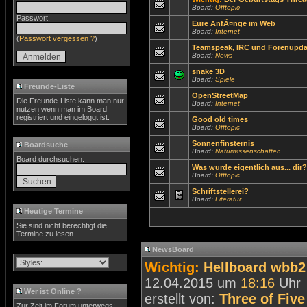
Board:
Offtopic
Passwort:
Eure AnfÃ¤nge im Web
Board:
Internet
(
Passwort vergessen ?
)
Teamspeak, IRC und Forenupda
Board:
News
snake 3D
Board:
Spiele
Freunde-Liste
OpenStreetMap
Die Freunde-Liste kann man nur
Board:
Internet
nutzen wenn man im Board
registriert und eingeloggt ist.
Good old times
Board:
Offtopic
Sonnenfinsternis
Boardsuche
Board:
Naturwissenschaften
Board durchsuchen:
Was wurde eigentlich aus... dir?
Board:
Offtopic
Schriftstellerei?
Board:
Literatur
Heutige Termine
Sie sind nicht berechtigt die
Termine zu lesen.
NewsBoard
Wichtig:
Hellboard wbb2 
12.04.2015 um
18:16
Uhr
Wer ist Online ?
erstellt von:
Three of Five
Zur Zeit im Forum unterwegs: