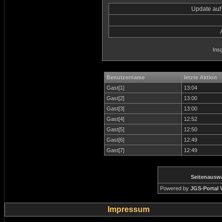
Update auf
Ins
Benutzername
letzte Aktion
Gast[1]
13:04
Gast[2]
13:00
Gast[3]
13:00
Gast[4]
12:52
Gast[5]
12:50
Gast[6]
12:49
Gast[7]
12:49
Seitenausw
Powered by
JGS-Portal V
Impressum