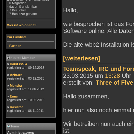
- 0 Mitglieder
- davon 0 unsichtbar
Hallo,
- 7 Besucher
- 7 Benutzer gesamt
wie besprochen ist das F
Wer ist wo online?
Software online. Alle Da
zur Linkliste
Die alte wbb2 Installation 
-
Partner
[weiterlesen]
neuste Member
»
DarkLisa94
Teamspeak, IRC und For
registriert am: 09.12.2013
23.03.2015 um
13:28
Uhr
»
Azhrarn
registriert am: 03.12.2013
erstellt von:
Three of Five
»
Mondra
registriert am: 11.06.2012
Hallo zusammen,
»
Emar
registriert am: 10.06.2012
»
Kasistar
hier nun also noch einmal a
registriert am: 06.11.2011
Wir betreiben nun auch ei
Team
ist.
Administratoren: