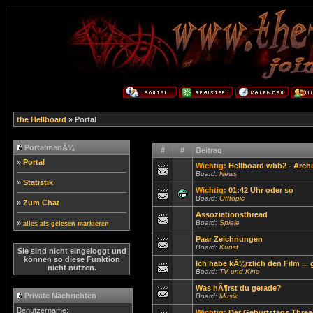
the Hellboard
» Portal
PortalmenÃ¼
#
#
Beitrag
»
Portal
Wichtig:
Hellboard wbb2 - Archi
Board:
News
»
Statistik
Wichtig:
01:42 Uhr oder so
Board:
Offtopic
»
Zum Chat
Assoziationsthread
»
Board:
Spiele
alles als gelesen markieren
Paar Zeichnungen
Board:
Kunst
Sie sind nicht eingeloggt und
können so diese Funktion
Ich habe kÃ¼rzlich den Film ...
nicht nutzen.
Board:
TV und Kino
Was hÃ¶rst du gerade?
Private Nachrichten
Board:
Musik
Benutzername:
Wichtig:
Der Geburtstags Threa