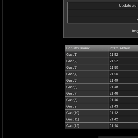
Update auf
Ins
Benutzername
letzte Aktion
Gast[1]
21:52
Gast[2]
21:52
Gast[3]
21:50
Gast[4]
21:50
Gast[5]
21:49
Gast[6]
21:48
Gast[7]
21:48
Gast[8]
21:46
Gast[9]
21:43
Gast[10]
21:42
Gast[11]
21:42
Gast[12]
21:40