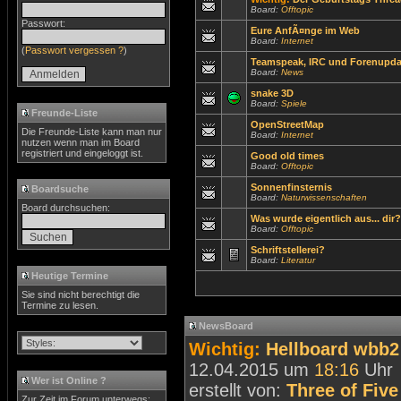
Board:
Offtopic
Passwort:
Eure AnfÃ¤nge im Web
Board:
Internet
(
Passwort vergessen ?
)
Teamspeak, IRC und Forenupda
Board:
News
snake 3D
Board:
Spiele
Freunde-Liste
OpenStreetMap
Die Freunde-Liste kann man nur
Board:
Internet
nutzen wenn man im Board
registriert und eingeloggt ist.
Good old times
Board:
Offtopic
Sonnenfinsternis
Boardsuche
Board:
Naturwissenschaften
Board durchsuchen:
Was wurde eigentlich aus... dir?
Board:
Offtopic
Schriftstellerei?
Board:
Literatur
Heutige Termine
Sie sind nicht berechtigt die
Termine zu lesen.
NewsBoard
Wichtig:
Hellboard wbb2 
12.04.2015 um
18:16
Uhr
Wer ist Online ?
erstellt von:
Three of Five
Zur Zeit im Forum unterwegs: