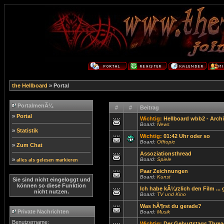
the Hellboard
» Portal
PortalmenÃ¼
#
#
Beitrag
»
Portal
Wichtig:
Hellboard wbb2 - Archi
Board:
News
»
Statistik
Wichtig:
01:42 Uhr oder so
Board:
Offtopic
»
Zum Chat
Assoziationsthread
»
Board:
Spiele
alles als gelesen markieren
Paar Zeichnungen
Board:
Kunst
Sie sind nicht eingeloggt und
können so diese Funktion
Ich habe kÃ¼rzlich den Film ...
nicht nutzen.
Board:
TV und Kino
Was hÃ¶rst du gerade?
Private Nachrichten
Board:
Musik
Benutzername:
Wichtig:
Der Geburtstags Threa