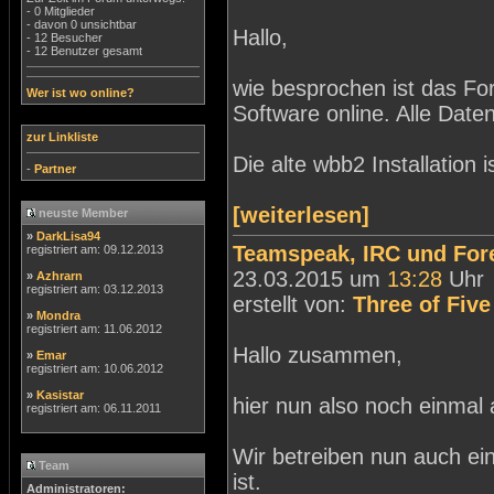
- 0 Mitglieder
- davon 0 unsichtbar
Hallo,
- 12 Besucher
- 12 Benutzer gesamt
wie besprochen ist das F
Wer ist wo online?
Software online. Alle Da
zur Linkliste
Die alte wbb2 Installation 
-
Partner
[weiterlesen]
neuste Member
»
DarkLisa94
Teamspeak, IRC und For
registriert am: 09.12.2013
23.03.2015 um
13:28
Uhr
»
Azhrarn
registriert am: 03.12.2013
erstellt von:
Three of Five
»
Mondra
registriert am: 11.06.2012
Hallo zusammen,
»
Emar
registriert am: 10.06.2012
»
Kasistar
hier nun also noch einmal a
registriert am: 06.11.2011
Wir betreiben nun auch ei
Team
ist.
Administratoren: