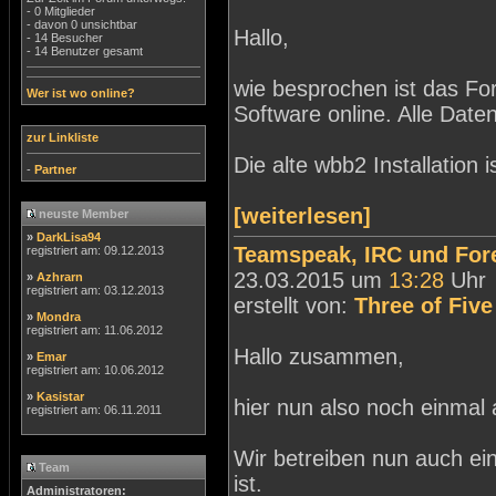
- 0 Mitglieder
- davon 0 unsichtbar
Hallo,
- 14 Besucher
- 14 Benutzer gesamt
wie besprochen ist das F
Wer ist wo online?
Software online. Alle Da
zur Linkliste
Die alte wbb2 Installation 
-
Partner
[weiterlesen]
neuste Member
»
DarkLisa94
Teamspeak, IRC und For
registriert am: 09.12.2013
23.03.2015 um
13:28
Uhr
»
Azhrarn
registriert am: 03.12.2013
erstellt von:
Three of Five
»
Mondra
registriert am: 11.06.2012
Hallo zusammen,
»
Emar
registriert am: 10.06.2012
»
Kasistar
hier nun also noch einmal a
registriert am: 06.11.2011
Wir betreiben nun auch ei
Team
ist.
Administratoren: