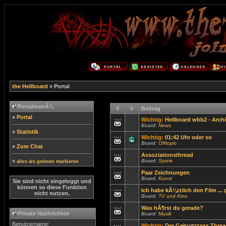
the Hellboard
» Portal
PortalmenÃ¼
#
#
Beitrag
»
Portal
Wichtig:
Hellboard wbb2 - Archi
Board:
News
»
Statistik
Wichtig:
01:42 Uhr oder so
Board:
Offtopic
»
Zum Chat
Assoziationsthread
»
Board:
Spiele
alles als gelesen markieren
Paar Zeichnungen
Board:
Kunst
Sie sind nicht eingeloggt und
können so diese Funktion
Ich habe kÃ¼rzlich den Film ...
nicht nutzen.
Board:
TV und Kino
Was hÃ¶rst du gerade?
Private Nachrichten
Board:
Musik
Benutzername:
Wichtig:
Der Geburtstags Threa