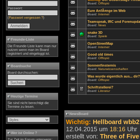
Board:
Offtopic
Passwort:
Eure AnfÃ¤nge im Web
Board:
Internet
(
Passwort vergessen ?
)
Teamspeak, IRC und Forenupda
Board:
News
snake 3D
Board:
Spiele
Freunde-Liste
OpenStreetMap
Die Freunde-Liste kann man nur
Board:
Internet
nutzen wenn man im Board
registriert und eingeloggt ist.
Good old times
Board:
Offtopic
Sonnenfinsternis
Boardsuche
Board:
Naturwissenschaften
Board durchsuchen:
Was wurde eigentlich aus... dir?
Board:
Offtopic
Schriftstellerei?
Board:
Literatur
Heutige Termine
Sie sind nicht berechtigt die
Termine zu lesen.
NewsBoard
Wichtig:
Hellboard wbb2 
12.04.2015 um
18:16
Uhr
Wer ist Online ?
erstellt von:
Three of Five
Zur Zeit im Forum unterwegs: