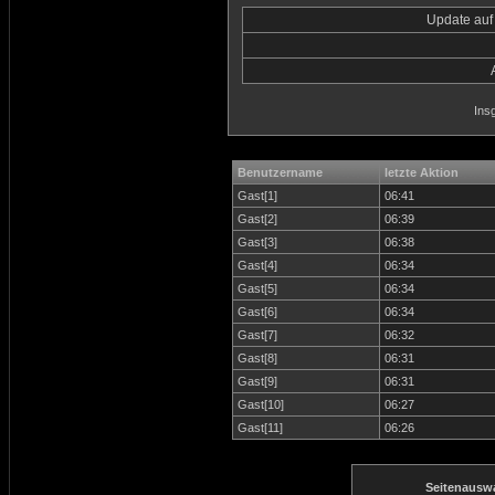
Update auf
Ins
Benutzername
letzte Aktion
Gast[1]
06:41
Gast[2]
06:39
Gast[3]
06:38
Gast[4]
06:34
Gast[5]
06:34
Gast[6]
06:34
Gast[7]
06:32
Gast[8]
06:31
Gast[9]
06:31
Gast[10]
06:27
Gast[11]
06:26
Seitenausw