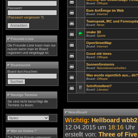
Board:
Offtopic
Passwort:
Eure AnfÃ¤nge im Web
Board:
Internet
(
Passwort vergessen ?
)
Teamspeak, IRC und Forenupda
Board:
News
snake 3D
Board:
Spiele
Freunde-Liste
OpenStreetMap
Die Freunde-Liste kann man nur
Board:
Internet
nutzen wenn man im Board
registriert und eingeloggt ist.
Good old times
Board:
Offtopic
Sonnenfinsternis
Boardsuche
Board:
Naturwissenschaften
Board durchsuchen:
Was wurde eigentlich aus... dir?
Board:
Offtopic
Schriftstellerei?
Board:
Literatur
Heutige Termine
Sie sind nicht berechtigt die
Termine zu lesen.
NewsBoard
Wichtig:
Hellboard wbb2 
12.04.2015 um
18:16
Uhr
Wer ist Online ?
erstellt von:
Three of Five
Zur Zeit im Forum unterwegs: