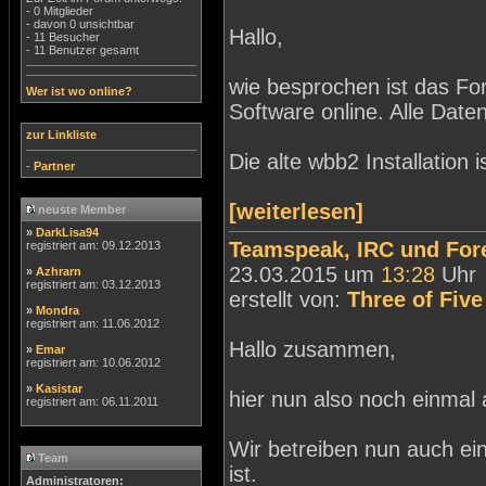
- 0 Mitglieder
- davon 0 unsichtbar
Hallo,
- 11 Besucher
- 11 Benutzer gesamt
wie besprochen ist das F
Wer ist wo online?
Software online. Alle Da
zur Linkliste
Die alte wbb2 Installation 
-
Partner
[weiterlesen]
neuste Member
»
DarkLisa94
Teamspeak, IRC und For
registriert am: 09.12.2013
23.03.2015 um
13:28
Uhr
»
Azhrarn
registriert am: 03.12.2013
erstellt von:
Three of Five
»
Mondra
registriert am: 11.06.2012
Hallo zusammen,
»
Emar
registriert am: 10.06.2012
»
Kasistar
hier nun also noch einmal a
registriert am: 06.11.2011
Wir betreiben nun auch ei
Team
ist.
Administratoren: