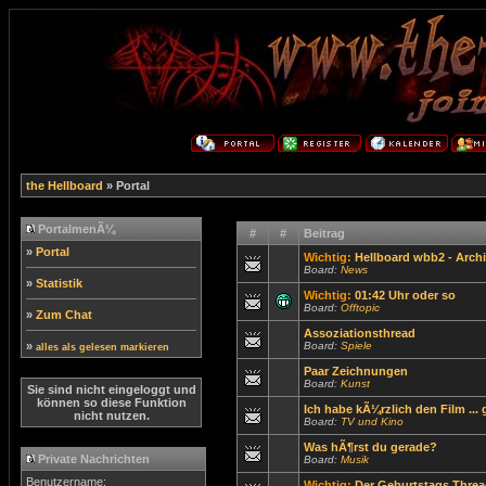
the Hellboard
» Portal
PortalmenÃ¼
#
#
Beitrag
»
Portal
Wichtig:
Hellboard wbb2 - Archi
Board:
News
»
Statistik
Wichtig:
01:42 Uhr oder so
Board:
Offtopic
»
Zum Chat
Assoziationsthread
»
Board:
Spiele
alles als gelesen markieren
Paar Zeichnungen
Board:
Kunst
Sie sind nicht eingeloggt und
können so diese Funktion
Ich habe kÃ¼rzlich den Film ...
nicht nutzen.
Board:
TV und Kino
Was hÃ¶rst du gerade?
Private Nachrichten
Board:
Musik
Benutzername:
Wichtig:
Der Geburtstags Threa