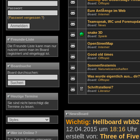
Board:
Offtopic
Passwort:
Eure AnfÃ¤nge im Web
Board:
Internet
(
Passwort vergessen ?
)
Teamspeak, IRC und Forenupda
Board:
News
snake 3D
Board:
Spiele
Freunde-Liste
OpenStreetMap
Die Freunde-Liste kann man nur
Board:
Internet
nutzen wenn man im Board
registriert und eingeloggt ist.
Good old times
Board:
Offtopic
Sonnenfinsternis
Boardsuche
Board:
Naturwissenschaften
Board durchsuchen:
Was wurde eigentlich aus... dir?
Board:
Offtopic
Schriftstellerei?
Board:
Literatur
Heutige Termine
Sie sind nicht berechtigt die
Termine zu lesen.
NewsBoard
Wichtig:
Hellboard wbb2 
12.04.2015 um
18:16
Uhr
Wer ist Online ?
erstellt von:
Three of Five
Zur Zeit im Forum unterwegs: