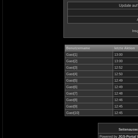
Update auf
Ins
Benutzername
letzte Aktion
Gast[1]
13:00
Gast[2]
13:00
Gast[3]
12:52
Gast[4]
12:50
Gast[5]
12:49
Gast[6]
12:49
Gast[7]
12:48
Gast[8]
12:46
Gast[9]
12:45
Gast[10]
12:45
Seitenausw
Powered by
JGS-Portal V