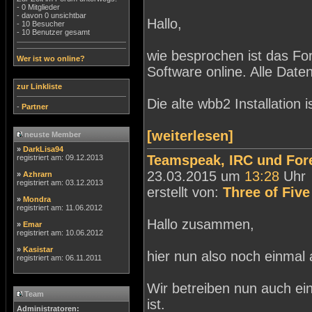
- 0 Mitglieder
- davon 0 unsichtbar
Hallo,
- 10 Besucher
- 10 Benutzer gesamt
wie besprochen ist das F
Wer ist wo online?
Software online. Alle Da
zur Linkliste
Die alte wbb2 Installation 
-
Partner
[weiterlesen]
neuste Member
»
DarkLisa94
Teamspeak, IRC und For
registriert am: 09.12.2013
23.03.2015 um
13:28
Uhr
»
Azhrarn
registriert am: 03.12.2013
erstellt von:
Three of Five
»
Mondra
registriert am: 11.06.2012
Hallo zusammen,
»
Emar
registriert am: 10.06.2012
»
Kasistar
hier nun also noch einmal a
registriert am: 06.11.2011
Wir betreiben nun auch ei
Team
ist.
Administratoren: