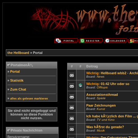
the Hellboard
» Portal
PortalmenÃ¼
#
#
Beitrag
»
Portal
Wichtig:
Hellboard wbb2 - Archi
Board:
News
»
Statistik
Wichtig:
01:42 Uhr oder so
Board:
Offtopic
»
Zum Chat
Assoziationsthread
»
Board:
Spiele
alles als gelesen markieren
Paar Zeichnungen
Board:
Kunst
Sie sind nicht eingeloggt und
können so diese Funktion
Ich habe kÃ¼rzlich den Film ...
nicht nutzen.
Board:
TV und Kino
Was hÃ¶rst du gerade?
Private Nachrichten
Board:
Musik
Benutzername:
Wichtig:
Der Geburtstags Threa