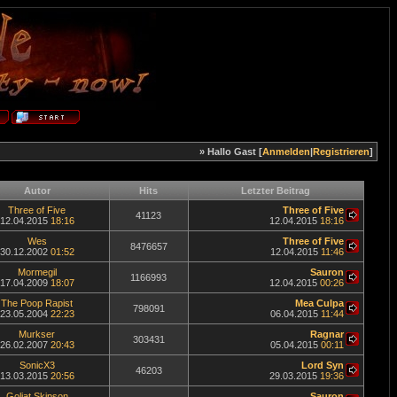
» Hallo Gast [
Anmelden
|
Registrieren
]
Autor
Hits
Letzter Beitrag
Three of Five
Three of Five
41123
12.04.2015
18:16
12.04.2015
18:16
Wes
Three of Five
8476657
30.12.2002
01:52
12.04.2015
11:46
Mormegil
Sauron
1166993
17.04.2009
18:07
12.04.2015
00:26
The Poop Rapist
Mea Culpa
798091
23.05.2004
22:23
06.04.2015
11:44
Murkser
Ragnar
303431
26.02.2007
20:43
05.04.2015
00:11
SonicX3
Lord Syn
46203
13.03.2015
20:56
29.03.2015
19:36
Goliat Skipson
Sauron