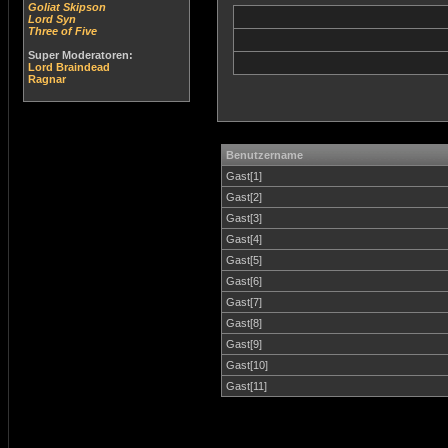
Goliat Skipson
Lord Syn
Three of Five
Super Moderatoren:
Lord Braindead
Ragnar
Benutzername
Gast[1]
Gast[2]
Gast[3]
Gast[4]
Gast[5]
Gast[6]
Gast[7]
Gast[8]
Gast[9]
Gast[10]
Gast[11]