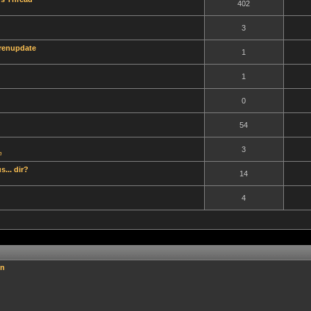
402
3
renupdate
1
1
0
54
3
n
... dir?
14
4
en