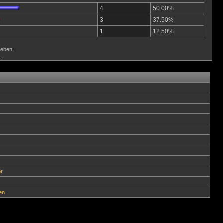
4
50.00%
3
37.50%
1
12.50%
eben.
.
r
en