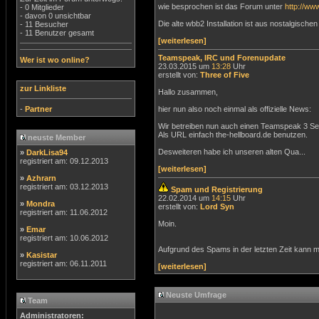
wie besprochen ist das Forum unter
http://ww
- 0 Mitglieder
- davon 0 unsichtbar
Die alte wbb2 Installation ist aus nostalgischen
- 11 Besucher
- 11 Benutzer gesamt
[weiterlesen]
Teamspeak, IRC und Forenupdate
Wer ist wo online?
23.03.2015 um
13:28
Uhr
erstellt von:
Three of Five
zur Linkliste
Hallo zusammen,
-
Partner
hier nun also noch einmal als offizielle News:
Wir betreiben nun auch einen Teamspeak 3 Serv
Als URL einfach the-hellboard.de benutzen.
neuste Member
Desweiteren habe ich unseren alten Qua...
»
DarkLisa94
registriert am: 09.12.2013
[weiterlesen]
»
Azhrarn
registriert am: 03.12.2013
Spam und Registrierung
22.02.2014 um
14:15
Uhr
»
Mondra
erstellt von:
Lord Syn
registriert am: 11.06.2012
Moin.
»
Emar
registriert am: 10.06.2012
Aufgrund des Spams in der letzten Zeit kann ma
»
Kasistar
registriert am: 06.11.2011
[weiterlesen]
Neuste Umfrage
Team
Administratoren: