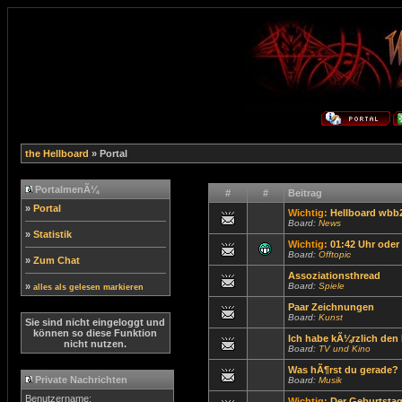
the Hellboard
» Portal
PortalmenÃ¼
#
#
Beitrag
»
Portal
Wichtig:
Hellboard wbb2 
Board:
News
»
Statistik
Wichtig:
01:42 Uhr oder
Board:
Offtopic
»
Zum Chat
Assoziationsthread
»
Board:
Spiele
alles als gelesen markieren
Paar Zeichnungen
Board:
Kunst
Sie sind nicht eingeloggt und
können so diese Funktion
Ich habe kÃ¼rzlich den F
nicht nutzen.
Board:
TV und Kino
Was hÃ¶rst du gerade?
Private Nachrichten
Board:
Musik
Benutzername:
Wichtig:
Der Geburtsta