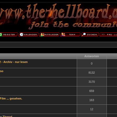
Antworten
- Archiv - nur lesen
0
 so
8132
3170
659
ilm ... gesehen.
163
12
gs Thread