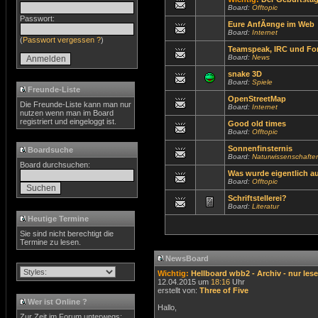
Board:
Offtopic
Passwort:
Eure AnfÃ¤nge im Web
Board:
Internet
(
Passwort vergessen ?
)
Teamspeak, IRC und Fo
Board:
News
snake 3D
Board:
Spiele
Freunde-Liste
OpenStreetMap
Die Freunde-Liste kann man nur
Board:
Internet
nutzen wenn man im Board
registriert und eingeloggt ist.
Good old times
Board:
Offtopic
Sonnenfinsternis
Boardsuche
Board:
Naturwissenschafte
Board durchsuchen:
Was wurde eigentlich aus
Board:
Offtopic
Schriftstellerei?
Board:
Literatur
Heutige Termine
Sie sind nicht berechtigt die
Termine zu lesen.
NewsBoard
Wichtig:
Hellboard wbb2 - Archiv - nur les
12.04.2015 um
18:16
Uhr
erstellt von:
Three of Five
Wer ist Online ?
Hallo,
Zur Zeit im Forum unterwegs: