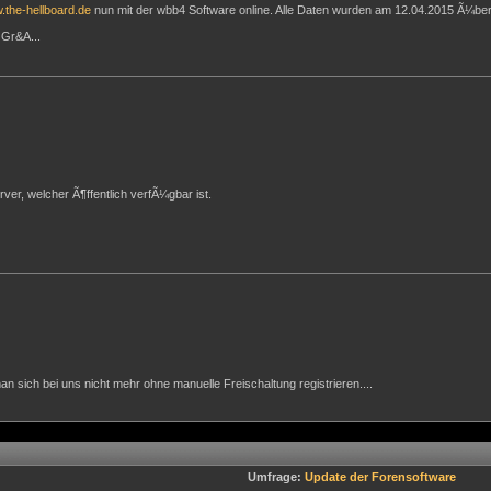
w.the-hellboard.de
nun mit der wbb4 Software online. Alle Daten wurden am 12.04.2015 Ã¼b
 Gr&A...
er, welcher Ã¶ffentlich verfÃ¼gbar ist.
n sich bei uns nicht mehr ohne manuelle Freischaltung registrieren....
Umfrage:
Update der Forensoftware