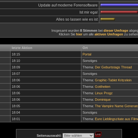
Update auf moderne Forensoftware
Ist mir egal
Alles so lassen wie es ist
Insgesamt wurden
8 Stimmen
bei
dieser Umfrage
abgeg
Klicken Sie
hier
um alle
aktiven Umfragen
zu sehen
letzte Aktion
Ort
18:15
Portal
18:10
Sonstiges
18:09
Thema:
Der Geburtstags Thread
18:07
Sonstiges
18:06
Thema:
Graphic-Tablet Kritzelein
18:06
Thema:
Gottheiten
18:06
Thema:
Linux Progz
18:06
Thema:
Dominique
18:05
Thema:
The Vampire Name Generato
18:04
Sonstiges
18:01
Thema:
Eure Lieblingszitate aus Film
Seitenauswahl: