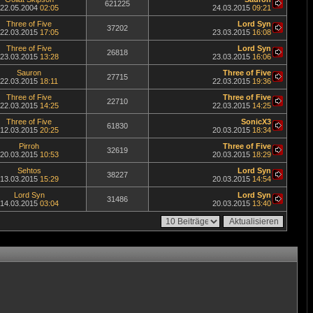
621225
22.05.2004
02:05
24.03.2015
09:21
Three of Five
Lord Syn
37202
22.03.2015
17:05
23.03.2015
16:08
Three of Five
Lord Syn
26818
23.03.2015
13:28
23.03.2015
16:06
Sauron
Three of Five
27715
22.03.2015
18:11
22.03.2015
19:36
Three of Five
Three of Five
22710
22.03.2015
14:25
22.03.2015
14:25
Three of Five
SonicX3
61830
12.03.2015
20:25
20.03.2015
18:34
Pirroh
Three of Five
32619
20.03.2015
10:53
20.03.2015
18:29
Sehtos
Lord Syn
38227
13.03.2015
15:29
20.03.2015
14:54
Lord Syn
Lord Syn
31486
14.03.2015
03:04
20.03.2015
13:40