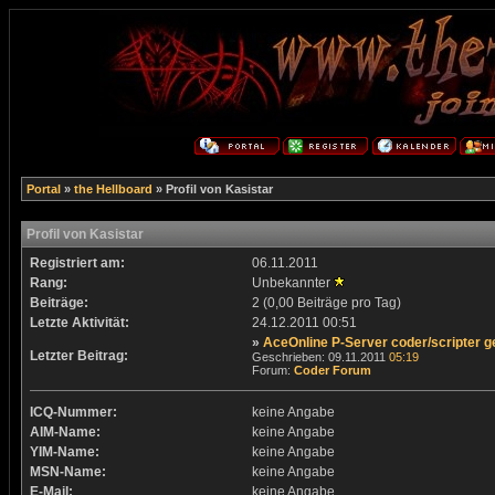
Portal
»
the Hellboard
» Profil von Kasistar
Profil von Kasistar
Registriert am:
06.11.2011
Rang:
Unbekannter
Beiträge:
2 (0,00 Beiträge pro Tag)
Letzte Aktivität:
24.12.2011
00:51
»
AceOnline P-Server coder/scripter g
Letzter Beitrag:
Geschrieben: 09.11.2011
05:19
Forum:
Coder Forum
ICQ-Nummer:
keine Angabe
AIM-Name:
keine Angabe
YIM-Name:
keine Angabe
MSN-Name:
keine Angabe
E-Mail:
keine Angabe