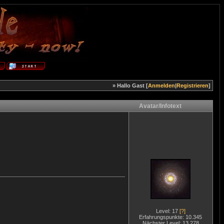
» Hallo Gast [
Anmelden
|
Registrieren
]
Avatar/Infotext
Level: 17
[?]
Erfahrungspunkte: 10.345
Nächster Level: 13.278