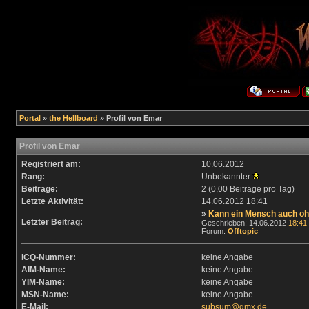
Portal
»
the Hellboard
» Profil von Emar
Profil von Emar
Registriert am:
10.06.2012
Rang:
Unbekannter
Beiträge:
2 (0,00 Beiträge pro Tag)
Letzte Aktivität:
14.06.2012
18:41
»
Kann ein Mensch auch o
Letzter Beitrag:
Geschrieben: 14.06.2012
18:41
Forum:
Offtopic
ICQ-Nummer:
keine Angabe
AIM-Name:
keine Angabe
YIM-Name:
keine Angabe
MSN-Name:
keine Angabe
E-Mail:
subsum@gmx.de