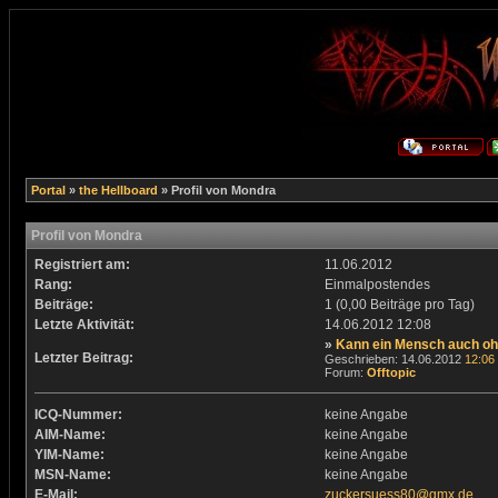
Portal
»
the Hellboard
» Profil von Mondra
Profil von Mondra
Registriert am:
11.06.2012
Rang:
Einmalpostendes
Beiträge:
1 (0,00 Beiträge pro Tag)
Letzte Aktivität:
14.06.2012
12:08
»
Kann ein Mensch auch o
Letzter Beitrag:
Geschrieben: 14.06.2012
12:06
Forum:
Offtopic
ICQ-Nummer:
keine Angabe
AIM-Name:
keine Angabe
YIM-Name:
keine Angabe
MSN-Name:
keine Angabe
E-Mail:
zuckersuess80@gmx.de