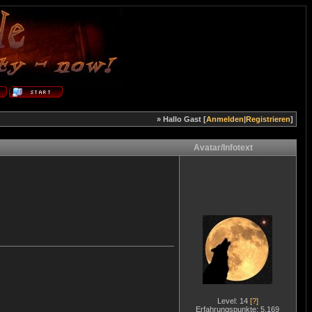
» Hallo Gast [
Anmelden
|
Registrieren
]
Avatar/Infotext
Level: 14
[?]
Erfahrungspunkte: 5.169